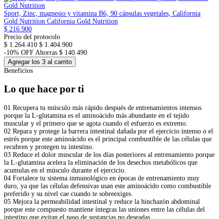
Sport, Zinc, magnesio y vitamina B6, 90 cápsulas vegetales, California
Gold Nutrition
California Gold Nutrition
$ 216.900
Precio del protocolo
$ 1.264.410
$ 1.404.900
-10% OFF
Ahorras $ 140.490
Agregar los 3 al carrito
Beneficios
Lo que hace por ti
01
Recupera tu músculo más rápido después de entrenamientos intensos
porque la L-glutamina es el aminoácido más abundante en el tejido
muscular y el primero que se agota cuando el esfuerzo es extremo.
02
Repara y protege la barrera intestinal dañada por el ejercicio intenso o el
estrés porque este aminoácido es el principal combustible de las células que
recubren y protegen tu intestino.
03
Reduce el dolor muscular de los días posteriores al entrenamiento porque
la L-glutamina acelera la eliminación de los desechos metabólicos que
acumulas en el músculo durante el ejercicio.
04
Fortalece tu sistema inmunológico en épocas de entrenamiento muy
duro, ya que las células defensivas usan este aminoácido como combustible
preferido y su nivel cae cuando te sobreexiges.
05
Mejora la permeabilidad intestinal y reduce la hinchazón abdominal
porque este compuesto mantiene íntegras las uniones entre las células del
intestino que evitan el paso de sustancias no deseadas.