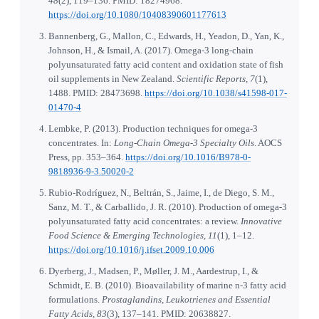
48
(2), 119–136. PMID: 18274968.
https://doi.org/10.1080/10408390601177613
Bannenberg, G., Mallon, C., Edwards, H., Yeadon, D., Yan, K.,
Johnson, H., & Ismail, A. (2017). Omega-3 long-chain
polyunsaturated fatty acid content and oxidation state of fish
oil supplements in New Zealand.
Scientific Reports, 7
(1),
1488. PMID: 28473698.
https://doi.org/10.1038/s41598-017-
01470-4
Lembke, P. (2013). Production techniques for omega-3
concentrates. In:
Long-Chain Omega-3 Specialty Oils
. AOCS
Press, pp. 353–364.
https://doi.org/10.1016/B978-0-
9818936-9-3.50020-2
Rubio-Rodríguez, N., Beltrán, S., Jaime, I., de Diego, S. M.,
Sanz, M. T., & Carballido, J. R. (2010). Production of omega-3
polyunsaturated fatty acid concentrates: a review.
Innovative
Food Science & Emerging Technologies, 11
(1), 1–12.
https://doi.org/10.1016/j.ifset.2009.10.006
Dyerberg, J., Madsen, P., Møller, J. M., Aardestrup, I., &
Schmidt, E. B. (2010). Bioavailability of marine n-3 fatty acid
formulations.
Prostaglandins, Leukotrienes and Essential
Fatty Acids, 83
(3), 137–141. PMID: 20638827.