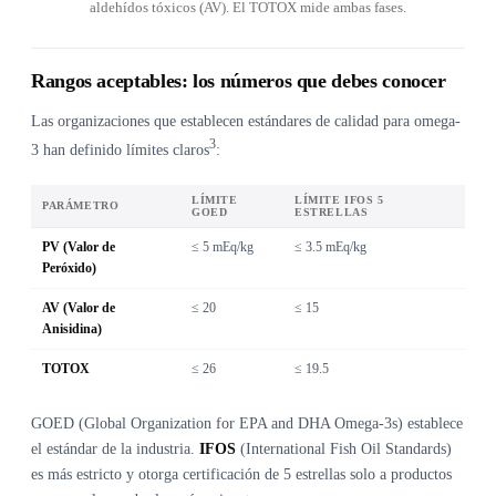
aldehídos tóxicos (AV). El TOTOX mide ambas fases.
Rangos aceptables: los números que debes conocer
Las organizaciones que establecen estándares de calidad para omega-
3
3 han definido límites claros
:
LÍMITE
LÍMITE IFOS 5
PARÁMETRO
GOED
ESTRELLAS
PV (Valor de
≤ 5 mEq/kg
≤ 3.5 mEq/kg
Peróxido)
AV (Valor de
≤ 20
≤ 15
Anisidina)
TOTOX
≤ 26
≤ 19.5
GOED (Global Organization for EPA and DHA Omega-3s) establece
el estándar de la industria.
IFOS
(International Fish Oil Standards)
es más estricto y otorga certificación de 5 estrellas solo a productos