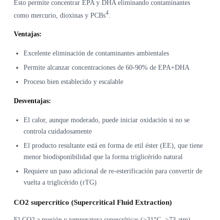
Esto permite concentrar EPA y DHA eliminando contaminantes
4
como mercurio, dioxinas y PCBs
.
Ventajas:
Excelente eliminación de contaminantes ambientales
Permite alcanzar concentraciones de 60-90% de EPA+DHA
Proceso bien establecido y escalable
Desventajas:
El calor, aunque moderado, puede iniciar oxidación si no se
controla cuidadosamente
El producto resultante está en forma de etil éster (EE), que tiene
menor biodisponibilidad que la forma triglicérido natural
Requiere un paso adicional de re-esterificación para convertir de
vuelta a triglicérido (rTG)
CO2 supercrítico (Supercritical Fluid Extraction)
El CO2 a presión y temperatura supercríticas (>31°C, >73 atm)