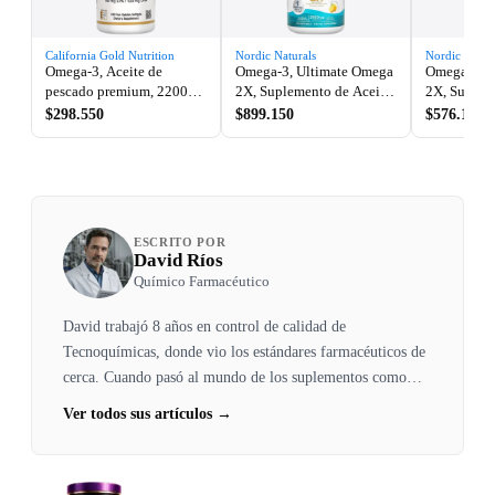
California Gold Nutrition
Nordic Naturals
Nordic Natur
Omega-3, Aceite de
Omega-3, Ultimate Omega
Omega-3, U
pescado premium, 2200
2X, Suplemento de Aceite
2X, Suplem
mg, 100 cápsulas, (1100
de Pescado Sabor a Limón,
de Pescado
$298.550
$899.150
$576.150
mg por cápsula),
2150 mg, 120 cápsulas
2150 mg, 6
California Gold Nutrition
blandas (1075 mg por
blandas (1
cápsula), Nordic Naturals
cápsula), N
ESCRITO POR
David Ríos
Químico Farmacéutico
David trabajó 8 años en control de calidad de
Tecnoquímicas, donde vio los estándares farmacéuticos de
cerca. Cuando pasó al mundo de los suplementos como
consultor, se horrorizó: muchas marcas no hacían pruebas
Ver todos sus artículos →
de identidad ni verificaban contaminantes. Decidió ser el
abogado del consumidor, el que lee la letra pequeña por ti.