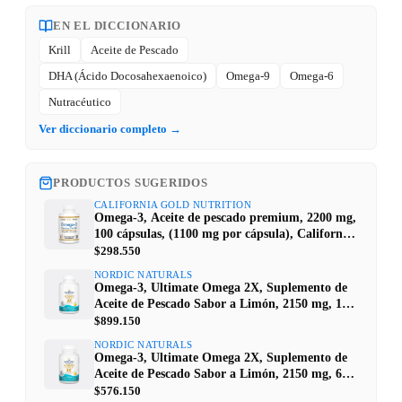
EN EL DICCIONARIO
Krill
Aceite de Pescado
DHA (Ácido Docosahexaenoico)
Omega-9
Omega-6
Nutracéutico
Ver diccionario completo →
PRODUCTOS SUGERIDOS
CALIFORNIA GOLD NUTRITION
Omega-3, Aceite de pescado premium, 2200 mg,
100 cápsulas, (1100 mg por cápsula), California
Gold Nutrition
$298.550
NORDIC NATURALS
Omega-3, Ultimate Omega 2X, Suplemento de
Aceite de Pescado Sabor a Limón, 2150 mg, 120
cápsulas blandas (1075 mg por cápsula), Nordic
$899.150
Naturals
NORDIC NATURALS
Omega-3, Ultimate Omega 2X, Suplemento de
Aceite de Pescado Sabor a Limón, 2150 mg, 60
cápsulas blandas (1075 mg por cápsula), Nordic
$576.150