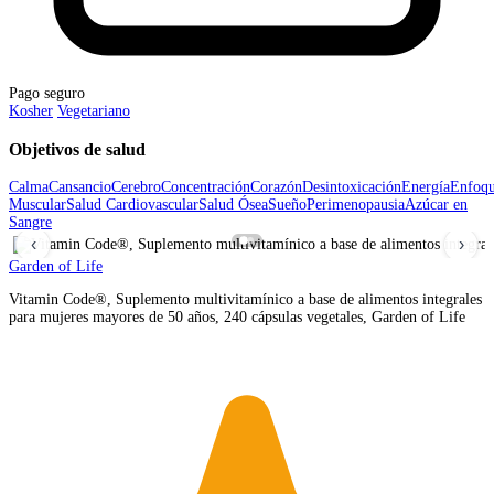
Pago seguro
Kosher
Vegetariano
Objetivos de salud
Calma
Cansancio
Cerebro
Concentración
Corazón
Desintoxicación
Energía
Enfoq
Muscular
Salud Cardiovascular
Salud Ósea
Sueño
Perimenopausia
Azúcar en
Sangre
‹
›
Garden of Life
Vitamin Code®, Suplemento multivitamínico a base de alimentos integrales
para mujeres mayores de 50 años, 240 cápsulas vegetales, Garden of Life