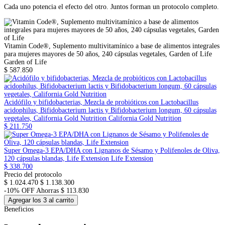
Cada uno potencia el efecto del otro. Juntos forman un protocolo completo.
Vitamin Code®, Suplemento multivitamínico a base de alimentos integrales
para mujeres mayores de 50 años, 240 cápsulas vegetales, Garden of Life
Garden of Life
$ 587.850
Acidófilo y bifidobacterias, Mezcla de probióticos con Lactobacillus
acidophilus, Bifidobacterium lactis y Bifidobacterium longum, 60 cápsulas
vegetales, California Gold Nutrition
California Gold Nutrition
$ 211.750
Super Omega-3 EPA/DHA con Lignanos de Sésamo y Polifenoles de Oliva,
120 cápsulas blandas, Life Extension
Life Extension
$ 338.700
Precio del protocolo
$ 1.024.470
$ 1.138.300
-10% OFF
Ahorras $ 113.830
Agregar los 3 al carrito
Beneficios