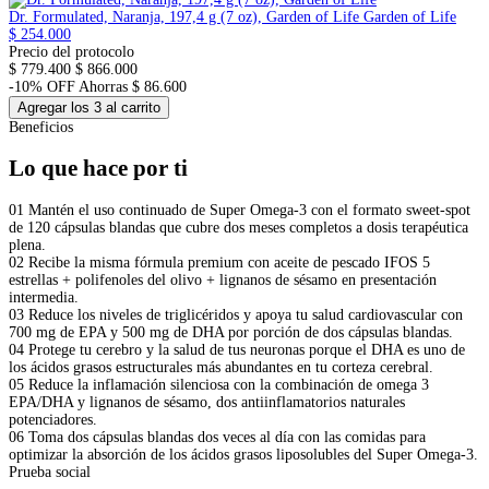
Dr. Formulated, Naranja, 197,4 g (7 oz), Garden of Life
Garden of Life
$ 254.000
Precio del protocolo
$ 779.400
$ 866.000
-10% OFF
Ahorras $ 86.600
Agregar los 3 al carrito
Beneficios
Lo que hace por ti
01
Mantén el uso continuado de Super Omega-3 con el formato sweet-spot
de 120 cápsulas blandas que cubre dos meses completos a dosis terapéutica
plena.
02
Recibe la misma fórmula premium con aceite de pescado IFOS 5
estrellas + polifenoles del olivo + lignanos de sésamo en presentación
intermedia.
03
Reduce los niveles de triglicéridos y apoya tu salud cardiovascular con
700 mg de EPA y 500 mg de DHA por porción de dos cápsulas blandas.
04
Protege tu cerebro y la salud de tus neuronas porque el DHA es uno de
los ácidos grasos estructurales más abundantes en tu corteza cerebral.
05
Reduce la inflamación silenciosa con la combinación de omega 3
EPA/DHA y lignanos de sésamo, dos antiinflamatorios naturales
potenciadores.
06
Toma dos cápsulas blandas dos veces al día con las comidas para
optimizar la absorción de los ácidos grasos liposolubles del Super Omega-3.
Prueba social