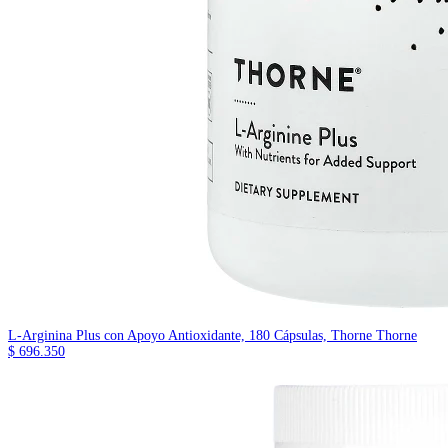
L-Arginina Plus con Apoyo Antioxidante, 180 Cápsulas, Thorne
Thorne
$ 696.350