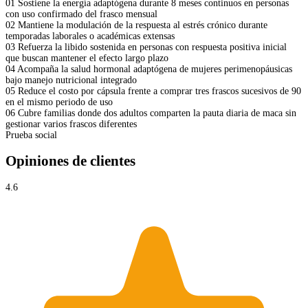
01
Sostiene la energía adaptógena durante 8 meses continuos en personas
con uso confirmado del frasco mensual
02
Mantiene la modulación de la respuesta al estrés crónico durante
temporadas laborales o académicas extensas
03
Refuerza la libido sostenida en personas con respuesta positiva inicial
que buscan mantener el efecto largo plazo
04
Acompaña la salud hormonal adaptógena de mujeres perimenopáusicas
bajo manejo nutricional integrado
05
Reduce el costo por cápsula frente a comprar tres frascos sucesivos de 90
en el mismo periodo de uso
06
Cubre familias donde dos adultos comparten la pauta diaria de maca sin
gestionar varios frascos diferentes
Prueba social
Opiniones de clientes
4.6