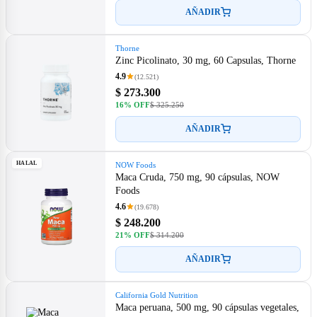
AÑADIR
Thorne
Zinc Picolinato, 30 mg, 60 Capsulas, Thorne
4.9
(12.521)
$ 273.300
16% OFF
$ 325.250
AÑADIR
HALAL
NOW Foods
Maca Cruda, 750 mg, 90 cápsulas, NOW
Foods
4.6
(19.678)
$ 248.200
21% OFF
$ 314.200
AÑADIR
California Gold Nutrition
Maca peruana, 500 mg, 90 cápsulas vegetales,