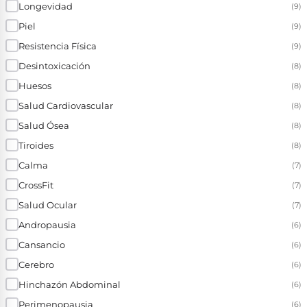
Longevidad
(9)
Piel
(9)
Resistencia Física
(9)
Desintoxicación
(8)
Huesos
(8)
Salud Cardiovascular
(8)
Salud Ósea
(8)
Tiroides
(8)
Calma
(7)
CrossFit
(7)
Salud Ocular
(7)
Andropausia
(6)
Cansancio
(6)
Cerebro
(6)
Hinchazón Abdominal
(6)
Perimenopausia
(6)