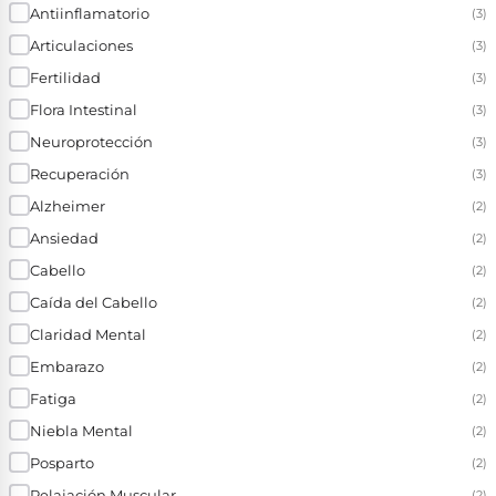
Antiinflamatorio
(3)
Articulaciones
(3)
Fertilidad
(3)
Flora Intestinal
(3)
Neuroprotección
(3)
Recuperación
(3)
Alzheimer
(2)
Ansiedad
(2)
Cabello
(2)
Caída del Cabello
(2)
Claridad Mental
(2)
Embarazo
(2)
Fatiga
(2)
Niebla Mental
(2)
Posparto
(2)
Relajación Muscular
(2)