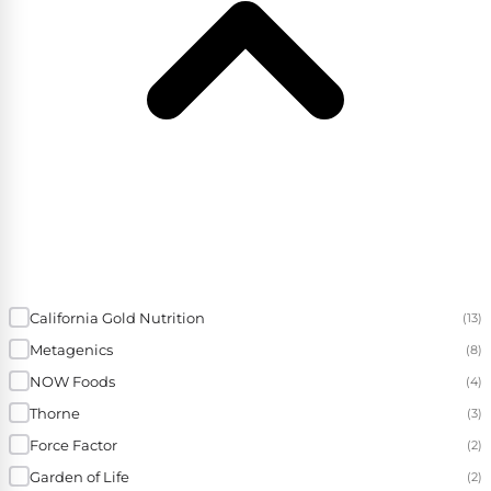
California Gold Nutrition
(13)
Metagenics
(8)
NOW Foods
(4)
Thorne
(3)
Force Factor
(2)
Garden of Life
(2)