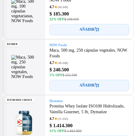
NOW Foods
4.7
(40.649)
$ 185.300
22% OFF
$ 239.050
AÑADIR
KOSHER
NOW Foods
Maca, 500 mg, 250 cápsulas vegetales, NOW
Foods
4.7
(40.648)
$ 240.500
5% OFF
$ 252.500
AÑADIR
INFORMED CHOICE
Dymatize
Proteína Whey Isolate ISO100 Hidrolizado,
Vainilla Gourmet, 5 lb, Dymatize
4.7
(31.650)
$ 1.414.300
15% OFF
$ 1.663.900