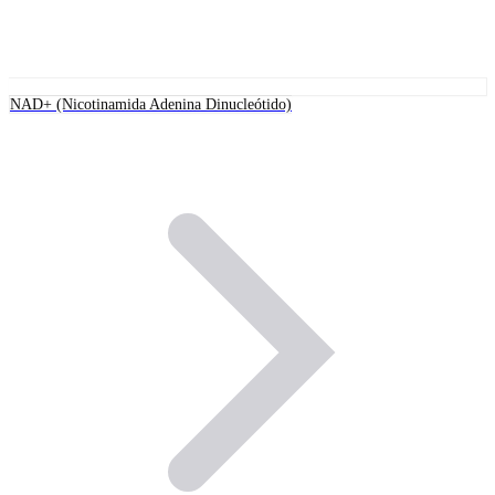
NAD+ (Nicotinamida Adenina Dinucleótido)