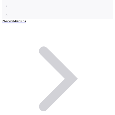
Y
Z
N-acetil-tirosina