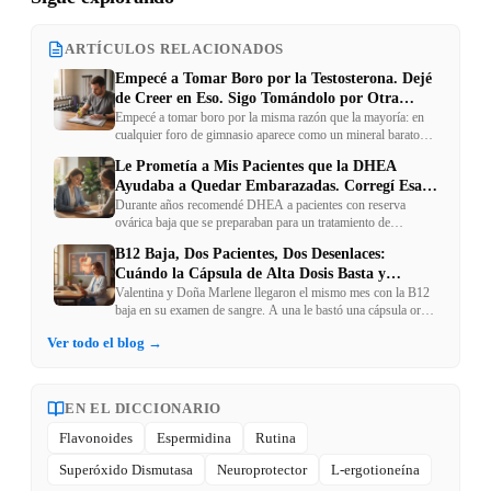
ARTÍCULOS RELACIONADOS
Empecé a Tomar Boro por la Testosterona. Dejé
de Creer en Eso. Sigo Tomándolo por Otra
Razón
Empecé a tomar boro por la misma razón que la mayoría: en
cualquier foro de gimnasio aparece como un mineral barato
que sube la testosterona. Rastreé los estudios que se citan para
Le Prometía a Mis Pacientes que la DHEA
esa afirmación hasta la fuente original. No decían lo que se
Ayudaba a Quedar Embarazadas. Corregí Esa
repite. Dejé de tomarlo por esa razón — y seguí tomándolo
por otra, mucho menos publicitada.
Promesa
Durante años recomendé DHEA a pacientes con reserva
ovárica baja que se preparaban para un tratamiento de
fertilidad, con una promesa implícita que hoy no haría igual.
B12 Baja, Dos Pacientes, Dos Desenlaces:
Una revisión sistemática de 2024 — la más rigurosa que
Cuándo la Cápsula de Alta Dosis Basta y
existe sobre el tema — me hizo corregir exactamente qué
puede y qué no puede esperar una paciente de este
Cuándo No
Valentina y Doña Marlene llegaron el mismo mes con la B12
suplemento.
baja en su examen de sangre. A una le bastó una cápsula oral
de dosis estándar. A la otra, ni la dosis más alta que existe en
Ver todo el blog →
cápsulas fue suficiente. La diferencia no estaba en la marca del
suplemento — estaba en por qué cada una tenía la B12 baja.
EN EL DICCIONARIO
Flavonoides
Espermidina
Rutina
Superóxido Dismutasa
Neuroprotector
L-ergotioneína