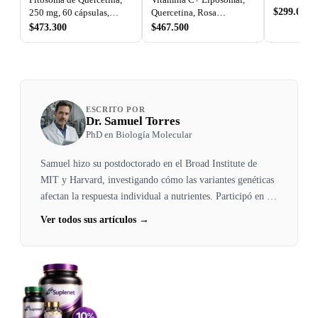
vegetales,
$299.000
250 mg, 60 cápsulas,
Quercetina, Rosa
Thorne
Mosqueta y Zinc, 180
$473.300
$467.500
cápsulas, Codeage
ESCRITO POR
Dr. Samuel Torres
PhD en Biología Molecular
Samuel hizo su postdoctorado en el Broad Institute de
MIT y Harvard, investigando cómo las variantes genéticas
afectan la respuesta individual a nutrientes. Participó en la
investigación que demostró cómo el gen BCMO1 afecta la
Ver todos sus artículos →
conversión de beta-caroteno a vitamina A. Regresó a
Colombia convencido de que la nutrición personalizada
basada en genética es el futuro.