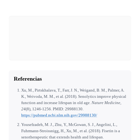
Referencias
Xu, M., Pirtskhalava, T., Farr, J. N., Weigand, B. M., Palmer, A.
K., Weivoda, M. M., et al. (2018). Senolytics improve physical
function and increase lifespan in old age.
Nature Medicine,
24
(8), 1246-1256. PMID: 29988130.
https://pubmed.ncbi.nlm.nih.gov/29988130/
Yousefzadeh, M. J., Zhu, Y., McGowan, S. J., Angelini, L.,
Fuhrmann-Stroissnigg, H., Xu, M., et al. (2018). Fisetin is a
senotherapeutic that extends health and lifespan.