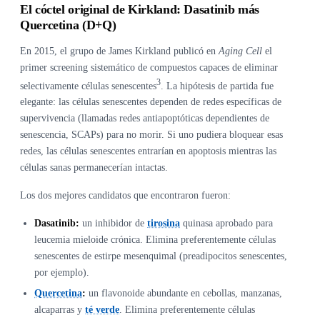
El cóctel original de Kirkland: Dasatinib más
Quercetina (D+Q)
En 2015, el grupo de James Kirkland publicó en
Aging Cell
el
primer screening sistemático de compuestos capaces de eliminar
3
selectivamente células senescentes
. La hipótesis de partida fue
elegante: las células senescentes dependen de redes específicas de
supervivencia (llamadas redes antiapoptóticas dependientes de
senescencia, SCAPs) para no morir. Si uno pudiera bloquear esas
redes, las células senescentes entrarían en apoptosis mientras las
células sanas permanecerían intactas.
Los dos mejores candidatos que encontraron fueron:
Dasatinib:
un inhibidor de
tirosina
quinasa aprobado para
leucemia mieloide crónica. Elimina preferentemente células
senescentes de estirpe mesenquimal (preadipocitos senescentes,
por ejemplo).
Quercetina
:
un flavonoide abundante en cebollas, manzanas,
alcaparras y
té verde
. Elimina preferentemente células