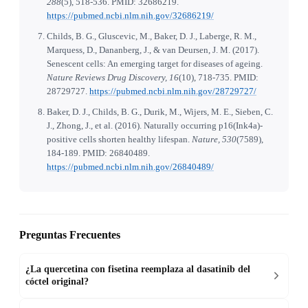
288
(5), 518-536. PMID: 32686219.
https://pubmed.ncbi.nlm.nih.gov/32686219/
Childs, B. G., Gluscevic, M., Baker, D. J., Laberge, R. M.,
Marquess, D., Dananberg, J., & van Deursen, J. M. (2017).
Senescent cells: An emerging target for diseases of ageing.
Nature Reviews Drug Discovery, 16
(10), 718-735. PMID:
28729727.
https://pubmed.ncbi.nlm.nih.gov/28729727/
Baker, D. J., Childs, B. G., Durik, M., Wijers, M. E., Sieben, C.
J., Zhong, J., et al. (2016). Naturally occurring p16(Ink4a)-
positive cells shorten healthy lifespan.
Nature, 530
(7589),
184-189. PMID: 26840489.
https://pubmed.ncbi.nlm.nih.gov/26840489/
Preguntas Frecuentes
¿La quercetina con fisetina reemplaza al dasatinib del
cóctel original?