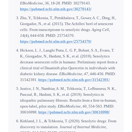
EBioMedicine, 36
, 18-28. PMID: 30279143.
https://pubmed.ncbi.nlm.nih.gov/30279143/
Zhu, Y., Tchkonia, T., Pirtskhalava, T., Gower, A. C., Ding, H.,
Giorgadze, N., et al. (2015). The Achilles' heel of senescent
cells: From transcriptome to senolytic drugs.
Aging Cell,
14
(4), 644-658. PMID: 25754370.
https://pubmed.ncbi.nlm.nih.gov/25754370/
Hickson, L. J., Langhi Prata, L. G. P., Bobart, S. A., Evans, T.
K., Giorgadze, N., Hashmi, S. K., et al. (2019). Senolytics
decrease senescent cells in humans: Preliminary report from a
clinical trial of Dasatinib plus Quercetin in individuals with
diabetic kidney disease.
EBioMedicine, 47
, 446-456. PMID:
31542391.
https://pubmed.ncbi.nlm.nih.gov/31542391/
Justice, J. N., Nambiar, A. M., Tchkonia, T., LeBrasseur, N. K.,
Pascual, R., Hashmi, S. K., et al. (2019). Senolytics in
idiopathic pulmonary fibrosis: Results from a first-in-human,
open-label, pilot study.
EBioMedicine, 40
, 554-563. PMID:
30616998.
https://pubmed.ncbi.nlm.nih.gov/30616998/
Kirkland, J. L., & Tchkonia, T. (2020). Senolytic drugs: From
discovery to translation.
Journal of Internal Medicine,