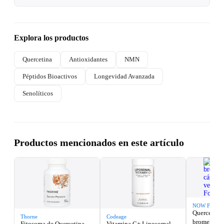
Explora los productos
Quercetina
Antioxidantes
NMN
Péptidos Bioactivos
Longevidad Avanzada
Senolíticos
Productos mencionados en este artículo
NOW Foods
Quercetina
Thorne
Codeage
bromelaína,
Fitosoma de Quercetina,
Vitamina C+ Liposomal,