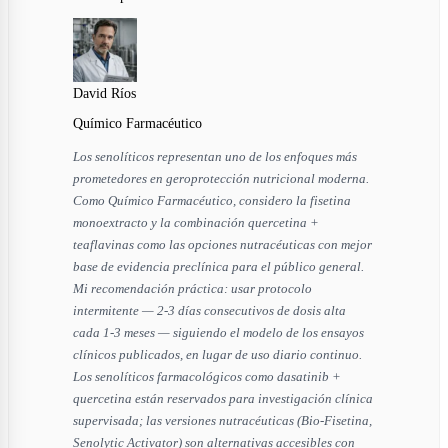
David Ríos
Químico Farmacéutico
Los senolíticos representan uno de los enfoques más
prometedores en geroprotección nutricional moderna.
Como Químico Farmacéutico, considero la fisetina
monoextracto y la combinación quercetina +
teaflavinas como las opciones nutracéuticas con mejor
base de evidencia preclínica para el público general.
Mi recomendación práctica: usar protocolo
intermitente — 2-3 días consecutivos de dosis alta
cada 1-3 meses — siguiendo el modelo de los ensayos
clínicos publicados, en lugar de uso diario continuo.
Los senolíticos farmacológicos como dasatinib +
quercetina están reservados para investigación clínica
supervisada; las versiones nutracéuticas (Bio-Fisetina,
Senolytic Activator) son alternativas accesibles con