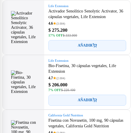
Life Extension
Activador Senolítico Senolytic Activator, 36
cápsulas vegetales, Life Extension
4.6
(3.004)
$ 275.200
17% OFF
$ 333.000
AÑADIR
Life Extension
Bio-Fisetina, 30 cápsulas vegetales, Life
Extension
4.7
(2.004)
$ 206.000
7% OFF
$ 220.400
AÑADIR
California Gold Nutrition
Fisetina con Novusetin, 100 mg, 90 cápsulas
vegetales, California Gold Nutrition
4.6
(2.084)