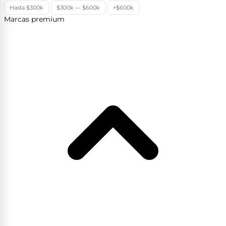
Hasta $300k
$300k — $600k
+$600k
Marcas premium