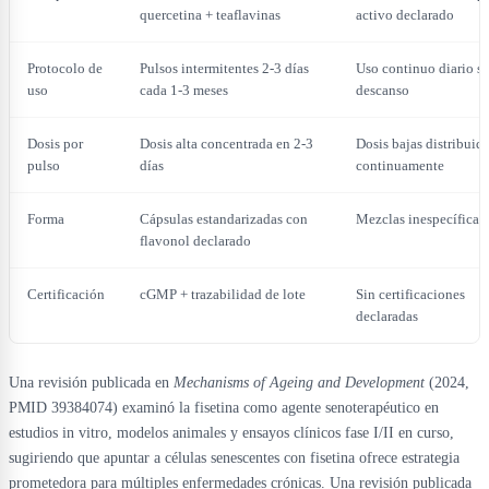
quercetina + teaflavinas
activo declarado
Protocolo de
Pulsos intermitentes 2-3 días
Uso continuo diario si
uso
cada 1-3 meses
descanso
Dosis por
Dosis alta concentrada en 2-3
Dosis bajas distribuid
pulso
días
continuamente
Forma
Cápsulas estandarizadas con
Mezclas inespecíficas
flavonol declarado
Certificación
cGMP + trazabilidad de lote
Sin certificaciones
declaradas
Una revisión publicada en
Mechanisms of Ageing and Development
(2024,
PMID 39384074) examinó la fisetina como agente senoterapéutico en
estudios in vitro, modelos animales y ensayos clínicos fase I/II en curso,
sugiriendo que apuntar a células senescentes con fisetina ofrece estrategia
prometedora para múltiples enfermedades crónicas. Una revisión publicada