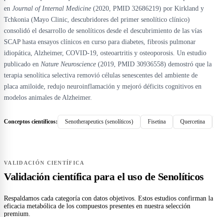
en
Journal of Internal Medicine
(2020, PMID 32686219) por Kirkland y
Tchkonia (Mayo Clinic, descubridores del primer senolítico clínico)
consolidó el desarrollo de senolíticos desde el descubrimiento de las vías
SCAP hasta ensayos clínicos en curso para diabetes, fibrosis pulmonar
idiopática, Alzheimer, COVID-19, osteoartritis y osteoporosis. Un estudio
publicado en
Nature Neuroscience
(2019, PMID 30936558) demostró que la
terapia senolítica selectiva removió células senescentes del ambiente de
placa amiloide, redujo neuroinflamación y mejoró déficits cognitivos en
modelos animales de Alzheimer.
Conceptos científicos:
Senotherapeutics (senolíticos)
Fisetina
Quercetina
VALIDACIÓN CIENTÍFICA
Validación científica para el uso de Senolíticos
Respaldamos cada categoría con datos objetivos. Estos estudios confirman la
eficacia metabólica de los compuestos presentes en nuestra selección
premium.