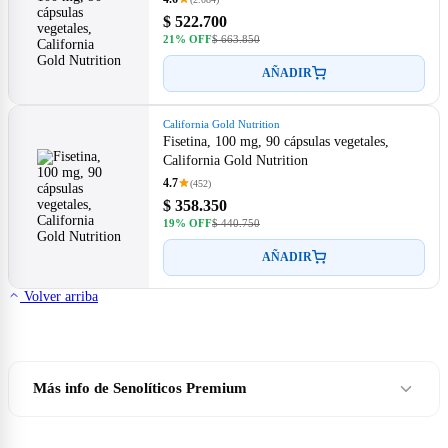
$ 522.700
21% OFF
$ 663.850
AÑADIR
California Gold Nutrition
Fisetina, 100 mg, 90 cápsulas vegetales,
California Gold Nutrition
4.7
(452)
$ 358.350
19% OFF
$ 440.750
AÑADIR
Volver arriba
Más info de Senolíticos Premium