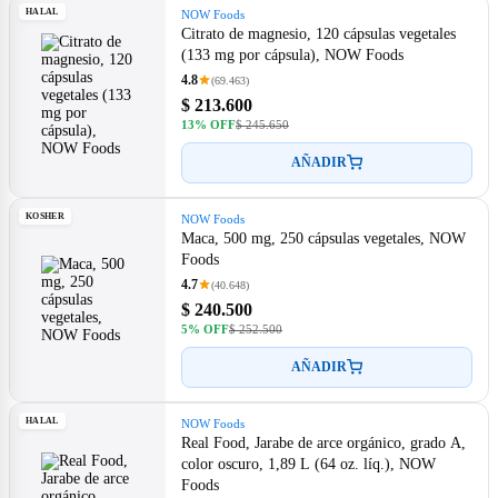
HALAL
NOW Foods
Citrato de magnesio, 120 cápsulas vegetales
(133 mg por cápsula), NOW Foods
4.8
(69.463)
$ 213.600
13% OFF
$ 245.650
AÑADIR
KOSHER
NOW Foods
Maca, 500 mg, 250 cápsulas vegetales, NOW
Foods
4.7
(40.648)
$ 240.500
5% OFF
$ 252.500
AÑADIR
HALAL
NOW Foods
Real Food, Jarabe de arce orgánico, grado A,
color oscuro, 1,89 L (64 oz. líq.), NOW
Foods