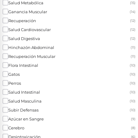
Salud Metabólica
(15)
Ganancia Muscular
(14)
Recuperación
(12)
Salud Cardiovascular
(12)
Salud Digestiva
(12)
Hinchazón Abdominal
(11)
Recuperación Muscular
(11)
Flora Intestinal
(10)
Gatos
(10)
Perros
(10)
Salud Intestinal
(10)
Salud Masculina
(10)
Subir Defensas
(10)
Azúcar en Sangre
(9)
Cerebro
(8)
Desintoxicación
(6)