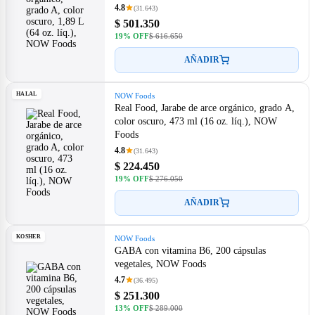
4.8
(31.643)
$ 501.350
19% OFF
$ 616.650
AÑADIR
HALAL
NOW Foods
Real Food, Jarabe de arce orgánico, grado A,
color oscuro, 473 ml (16 oz. líq.), NOW
Foods
4.8
(31.643)
$ 224.450
19% OFF
$ 276.050
AÑADIR
KOSHER
NOW Foods
GABA con vitamina B6, 200 cápsulas
vegetales, NOW Foods
4.7
(36.495)
$ 251.300
13% OFF
$ 289.000