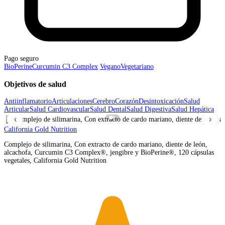
Pago seguro
BioPerine
Curcumin C3 Complex
Vegano
Vegetariano
Objetivos de salud
Antiinflamatorio
Articulaciones
Cerebro
Corazón
Desintoxicación
Salud
Articular
Salud Cardiovascular
Salud Dental
Salud Digestiva
Salud Hepática
‹
›
California Gold Nutrition
Complejo de silimarina, Con extracto de cardo mariano, diente de león,
alcachofa, Curcumin C3 Complex®, jengibre y BioPerine®, 120 cápsulas
vegetales, California Gold Nutrition