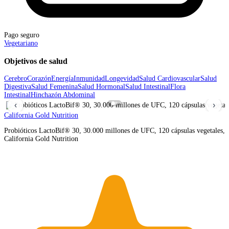
Pago seguro
Vegetariano
Objetivos de salud
Cerebro
Corazón
Energía
Inmunidad
Longevidad
Salud Cardiovascular
Salud
Digestiva
Salud Femenina
Salud Hormonal
Salud Intestinal
Flora
Intestinal
Hinchazón Abdominal
‹
›
California Gold Nutrition
Probióticos LactoBif® 30, 30.000 millones de UFC, 120 cápsulas vegetales,
California Gold Nutrition