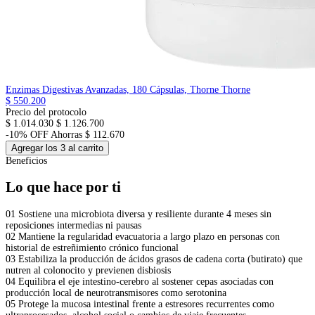
Enzimas Digestivas Avanzadas, 180 Cápsulas, Thorne
Thorne
$ 550.200
Precio del protocolo
$ 1.014.030
$ 1.126.700
-10% OFF
Ahorras $ 112.670
Agregar los 3 al carrito
Beneficios
Lo que hace por ti
01
Sostiene una microbiota diversa y resiliente durante 4 meses sin
reposiciones intermedias ni pausas
02
Mantiene la regularidad evacuatoria a largo plazo en personas con
historial de estreñimiento crónico funcional
03
Estabiliza la producción de ácidos grasos de cadena corta (butirato) que
nutren al colonocito y previenen disbiosis
04
Equilibra el eje intestino-cerebro al sostener cepas asociadas con
producción local de neurotransmisores como serotonina
05
Protege la mucosa intestinal frente a estresores recurrentes como