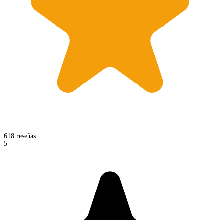
618 reseñas
5