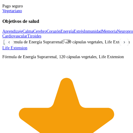
Pago seguro
Vegetariano
Objetivos de salud
Aprendizaje
Calma
Cerebro
Corazón
Energía
Estrés
Inmunidad
Memoria
Neuropro
Cardiovascular
Tiroides
‹
›
Life Extension
Fórmula de Energía Suprarrenal, 120 cápsulas vegetales, Life Extension