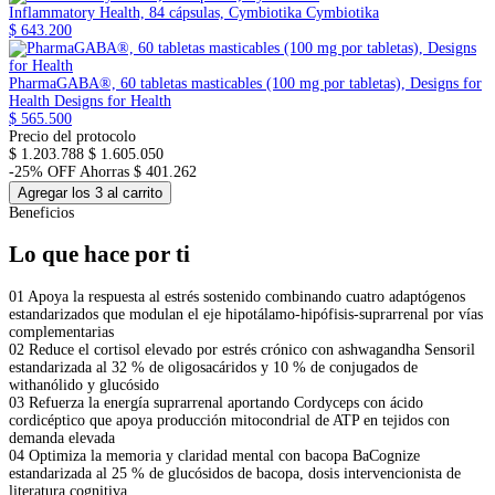
Inflammatory Health, 84 cápsulas, Cymbiotika
Cymbiotika
$ 643.200
PharmaGABA®, 60 tabletas masticables (100 mg por tabletas), Designs for
Health
Designs for Health
$ 565.500
Precio del protocolo
$ 1.203.788
$ 1.605.050
-25% OFF
Ahorras $ 401.262
Agregar los 3 al carrito
Beneficios
Lo que hace por ti
01
Apoya la respuesta al estrés sostenido combinando cuatro adaptógenos
estandarizados que modulan el eje hipotálamo-hipófisis-suprarrenal por vías
complementarias
02
Reduce el cortisol elevado por estrés crónico con ashwagandha Sensoril
estandarizada al 32 % de oligosacáridos y 10 % de conjugados de
withanólido y glucósido
03
Refuerza la energía suprarrenal aportando Cordyceps con ácido
cordicéptico que apoya producción mitocondrial de ATP en tejidos con
demanda elevada
04
Optimiza la memoria y claridad mental con bacopa BaCognize
estandarizada al 25 % de glucósidos de bacopa, dosis intervencionista de
literatura cognitiva