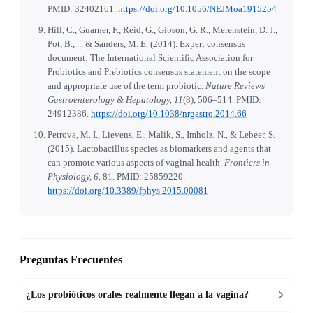
PMID: 32402161.
https://doi.org/10.1056/NEJMoa1915254
Hill, C., Guarner, F., Reid, G., Gibson, G. R., Merenstein, D. J.,
Pot, B., ... & Sanders, M. E. (2014). Expert consensus
document: The International Scientific Association for
Probiotics and Prebiotics consensus statement on the scope
and appropriate use of the term probiotic.
Nature Reviews
Gastroenterology & Hepatology, 11
(8), 506–514. PMID:
24912386.
https://doi.org/10.1038/nrgastro.2014.66
Petrova, M. I., Lievens, E., Malik, S., Imholz, N., & Lebeer, S.
(2015). Lactobacillus species as biomarkers and agents that
can promote various aspects of vaginal health.
Frontiers in
Physiology, 6
, 81. PMID: 25859220.
https://doi.org/10.3389/fphys.2015.00081
Preguntas Frecuentes
¿Los probióticos orales realmente llegan a la vagina?