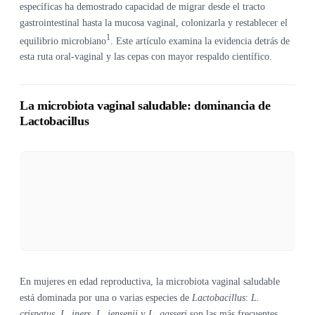
específicas ha demostrado capacidad de migrar desde el tracto
gastrointestinal hasta la mucosa vaginal, colonizarla y restablecer el
1
equilibrio microbiano
. Este artículo examina la evidencia detrás de
esta ruta oral-vaginal y las cepas con mayor respaldo científico.
La microbiota vaginal saludable: dominancia de
Lactobacillus
En mujeres en edad reproductiva, la microbiota vaginal saludable
está dominada por una o varias especies de
Lactobacillus
:
L.
crispatus
,
L. iners
,
L. jensenii
y
L. gasseri
son las más frecuentes.