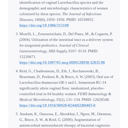
identification of vaginal Lactobacillus species and the
demographic and microbiologic characteristics of women
colonized by these species.
The Journal of Infectious
Diseases, 180
(6), 1950–1956. PMID: 10558952.
https://doi.org/10.1086/315109
Morelli, L., Zonenenschain, D., Del Piano, M., & Cognein, P.
(2004). Utilization of the intestinal tract as a delivery system
for urogenital probiotics.
Journal of Clinical
Gastroenterology, 38
(6 Suppl), S107–S110. PMID:
15220671.
https://doi.org/10.1097/01.mcg.0000128938.32835.98
Reid, G., Charbonneau, D., Erb, J., Kochanowski, B.,
Beuerman, D., Poehner, R., & Bruce, A. W. (2003). Oral use of
Lactobacillus rhamnosus GR-1 and L. fermentum RC-14
significantly alters vaginal flora: randomized, placebo-
controlled trial in 64 healthy women.
FEMS Immunology &
Medical Microbiology, 35
(2), 131–134. PMID: 12628548.
https://doi.org/10.1016/S0928-8244(02)00465-0
Anukam, K., Osazuwa, E., Ahonkhai, I., Ngwu, M., Osemene,
G., Bruce, A. W., & Reid, G. (2006). Augmentation of
antimicrobial metronidazole therapy of bacterial vaginosis