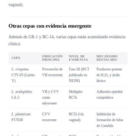
vaginal).
Otras cepas con evidencia emergente
Además de GR-1 y RC-14, varias cepas están acumulando evidencia
clínica:
INDICACIÓN
NIVEL DE
MECANISMO
CEPA
PRINCIPAL
EVIDENCIA
DESTACADO
L. crispatus
Prevención de
Fase III (RCT
Productor potente
CTV-05 (Lactin-
VB recurrente
publicado en
de H₂O₂ y ácido
V)
NEJM)
láctico
L. acidophilus
VB y CVV
Múltiples
Adhesión epitelial
LA-5
como
RCTs
competitiva
adyuvante
L. plantarum
CVV
RCTs (vía
Inhibición de
P17630
recurrente
vaginal)
formación de hifas
de
Candida