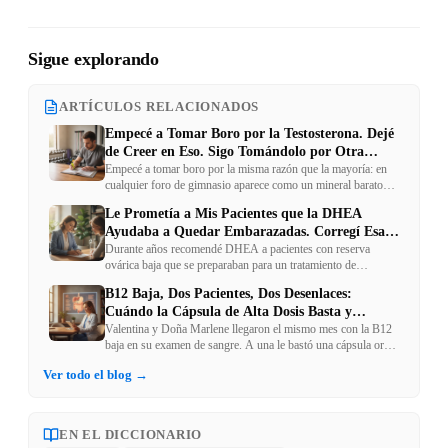
Sigue explorando
ARTÍCULOS RELACIONADOS
Empecé a Tomar Boro por la Testosterona. Dejé
de Creer en Eso. Sigo Tomándolo por Otra
Razón
Empecé a tomar boro por la misma razón que la mayoría: en
cualquier foro de gimnasio aparece como un mineral barato
que sube la testosterona. Rastreé los estudios que se citan para
Le Prometía a Mis Pacientes que la DHEA
esa afirmación hasta la fuente original. No decían lo que se
Ayudaba a Quedar Embarazadas. Corregí Esa
repite. Dejé de tomarlo por esa razón — y seguí tomándolo
por otra, mucho menos publicitada.
Promesa
Durante años recomendé DHEA a pacientes con reserva
ovárica baja que se preparaban para un tratamiento de
fertilidad, con una promesa implícita que hoy no haría igual.
B12 Baja, Dos Pacientes, Dos Desenlaces:
Una revisión sistemática de 2024 — la más rigurosa que
Cuándo la Cápsula de Alta Dosis Basta y
existe sobre el tema — me hizo corregir exactamente qué
puede y qué no puede esperar una paciente de este
Cuándo No
Valentina y Doña Marlene llegaron el mismo mes con la B12
suplemento.
baja en su examen de sangre. A una le bastó una cápsula oral
de dosis estándar. A la otra, ni la dosis más alta que existe en
Ver todo el blog →
cápsulas fue suficiente. La diferencia no estaba en la marca del
suplemento — estaba en por qué cada una tenía la B12 baja.
EN EL DICCIONARIO