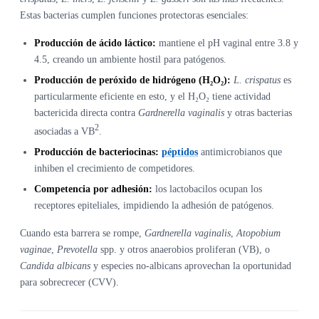
Estas bacterias cumplen funciones protectoras esenciales:
Producción de ácido láctico:
mantiene el pH vaginal entre 3.8 y
4.5, creando un ambiente hostil para patógenos.
Producción de peróxido de hidrógeno (H₂O₂):
L. crispatus
es
particularmente eficiente en esto, y el H₂O₂ tiene actividad
bactericida directa contra
Gardnerella vaginalis
y otras bacterias
2
asociadas a VB
.
Producción de bacteriocinas:
péptidos
antimicrobianos que
inhiben el crecimiento de competidores.
Competencia por adhesión:
los lactobacilos ocupan los
receptores epiteliales, impidiendo la adhesión de patógenos.
Cuando esta barrera se rompe,
Gardnerella vaginalis
,
Atopobium
vaginae
,
Prevotella
spp. y otros anaerobios proliferan (VB), o
Candida albicans
y especies no-albicans aprovechan la oportunidad
para sobrecrecer (CVV).