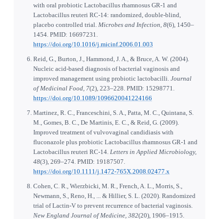
with oral probiotic Lactobacillus rhamnosus GR-1 and
Lactobacillus reuteri RC-14: randomized, double-blind,
placebo controlled trial.
Microbes and Infection, 8
(6), 1450–
1454. PMID: 16697231.
https://doi.org/10.1016/j.micinf.2006.01.003
Reid, G., Burton, J., Hammond, J. A., & Bruce, A. W. (2004).
Nucleic acid-based diagnosis of bacterial vaginosis and
improved management using probiotic lactobacilli.
Journal
of Medicinal Food, 7
(2), 223–228. PMID: 15298771.
https://doi.org/10.1089/1096620041224166
Martinez, R. C., Franceschini, S. A., Patta, M. C., Quintana, S.
M., Gomes, B. C., De Martinis, E. C., & Reid, G. (2009).
Improved treatment of vulvovaginal candidiasis with
fluconazole plus probiotic Lactobacillus rhamnosus GR-1 and
Lactobacillus reuteri RC-14.
Letters in Applied Microbiology,
48
(3), 269–274. PMID: 19187507.
https://doi.org/10.1111/j.1472-765X.2008.02477.x
Cohen, C. R., Wierzbicki, M. R., French, A. L., Morris, S.,
Newmann, S., Reno, H., ... & Hillier, S. L. (2020). Randomized
trial of Lactin-V to prevent recurrence of bacterial vaginosis.
New England Journal of Medicine, 382
(20), 1906–1915.