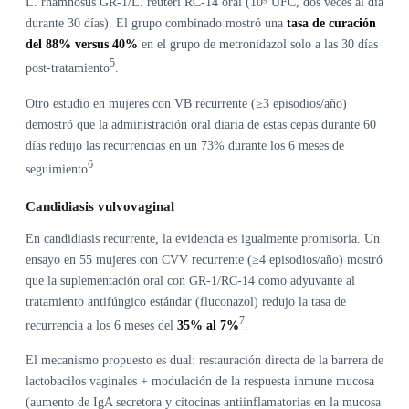
L. rhamnosus GR-1/L. reuteri RC-14 oral (10⁹ UFC, dos veces al día
durante 30 días). El grupo combinado mostró una
tasa de curación
del 88% versus 40%
en el grupo de metronidazol solo a las 30 días
5
post-tratamiento
.
Otro estudio en mujeres con VB recurrente (≥3 episodios/año)
demostró que la administración oral diaria de estas cepas durante 60
días redujo las recurrencias en un 73% durante los 6 meses de
6
seguimiento
.
Candidiasis vulvovaginal
En candidiasis recurrente, la evidencia es igualmente promisoria. Un
ensayo en 55 mujeres con CVV recurrente (≥4 episodios/año) mostró
que la suplementación oral con GR-1/RC-14 como adyuvante al
tratamiento antifúngico estándar (fluconazol) redujo la tasa de
7
recurrencia a los 6 meses del
35% al 7%
.
El mecanismo propuesto es dual: restauración directa de la barrera de
lactobacilos vaginales + modulación de la respuesta inmune mucosa
(aumento de IgA secretora y citocinas antiinflamatorias en la mucosa