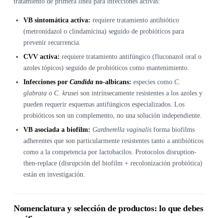
tratamiento de primera línea para infecciones activas:
VB sintomática activa:
requiere tratamiento antibiótico
(metronidazol o clindamicina) seguido de probióticos para
prevenir recurrencia.
CVV activa:
requiere tratamiento antifúngico (fluconazol oral o
azoles tópicos) seguido de probióticos como mantenimiento.
Infecciones por
Candida
no-albicans:
especies como
C.
glabrata
o
C. krusei
son intrínsecamente resistentes a los azoles y
pueden requerir esquemas antifúngicos especializados. Los
probióticos son un complemento, no una solución independiente.
VB asociada a biofilm:
Gardnerella vaginalis
forma biofilms
adherentes que son particularmente resistentes tanto a antibióticos
como a la competencia por lactobacilos. Protocolos disruption-
then-replace (disrupción del biofilm + recolonización probiótica)
están en investigación.
Nomenclatura y selección de productos: lo que debes