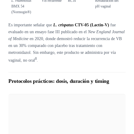
L. rhamnosus
VB recurrente
RCTs
Restauración del
BMX 54
pH vaginal
(Normogin®)
Es importante señalar que
L. crispatus
CTV-05 (Lactin-V)
fue
evaluado en un ensayo fase III publicado en el
New England Journal
of Medicine
en 2020, donde demostró reducir la recurrencia de VB
en un 30% comparado con placebo tras tratamiento con
metronidazol. Sin embargo, este producto se administra por vía
8
vaginal, no oral
.
Protocolos prácticos: dosis, duración y timing