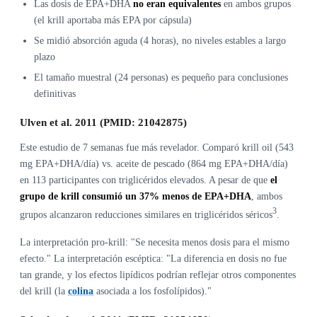
Las dosis de EPA+DHA
no eran equivalentes
en ambos grupos
(el krill aportaba más EPA por cápsula)
Se midió absorción aguda (4 horas), no niveles estables a largo
plazo
El tamaño muestral (24 personas) es pequeño para conclusiones
definitivas
Ulven et al. 2011 (PMID: 21042875)
Este estudio de 7 semanas fue más revelador. Comparó krill oil (543
mg EPA+DHA/día) vs. aceite de pescado (864 mg EPA+DHA/día)
en 113 participantes con triglicéridos elevados. A pesar de que
el
grupo de krill consumió un 37% menos de EPA+DHA
, ambos
3
grupos alcanzaron reducciones similares en triglicéridos séricos
.
La interpretación pro-krill: "Se necesita menos dosis para el mismo
efecto." La interpretación escéptica: "La diferencia en dosis no fue
tan grande, y los efectos lipídicos podrían reflejar otros componentes
del krill (la
colina
asociada a los fosfolípidos)."