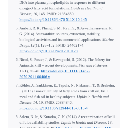
DHA into plasma phospholipids in response to different
omega-3 fatty acid formulations.
Lipids in Health and
Disease, 10
, 145. PMID: 21854650.
https://doi.org/10.1186/1476-511X-10-145
Ambati, R. R., Phang, S. M., Ravi, S., & Aswathanarayana, R.
G. (2014). Astaxanthin: sources, extraction, stability,
biological activities and its commercial applications.
Marine
Drugs, 12
(1), 128–152. PMID: 24402174.
https://doi.org/10.3390/md12010128
Nicol, S., Foster, J., & Kawaguchi, S. (2012). The fishery for
Antarctic krill – recent developments.
Fish and Fisheries,
13
(1), 30–40.
https://doi.org/10.1111/j.1467-
2979.2011.00406.x
Köhler, A., Sarkkinen, E., Tapola, N., Niskanen, T., & Bruheim,
I. (2015). Bioavailability of fatty acids from krill oil, krill
meal and fish oil in healthy subjects.
Lipids in Health and
Disease, 14
, 19. PMID: 25884846.
https://doi.org/10.1186/s12944-015-0015-4
Salem, N. Jr., & Kuratko, C. N. (2014). A reexamination of krill
oil bioavailability studies.
Lipids in Health and Disease, 13
,