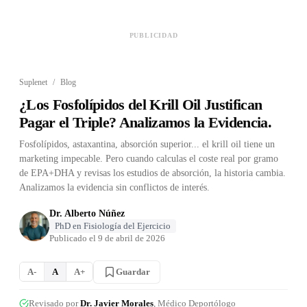
PUBLICIDAD
Suplenet
/
Blog
¿Los Fosfolípidos del Krill Oil Justifican
Pagar el Triple? Analizamos la Evidencia.
Fosfolípidos, astaxantina, absorción superior... el krill oil tiene un
marketing impecable. Pero cuando calculas el coste real por gramo
de EPA+DHA y revisas los estudios de absorción, la historia cambia.
Analizamos la evidencia sin conflictos de interés.
Dr. Alberto Núñez
PhD en Fisiología del Ejercicio
Publicado el
9 de abril de 2026
Guardar
A-
A
A+
Revisado por
Dr. Javier Morales
, Médico Deportólogo