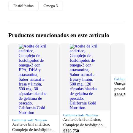
Fosfolípidos
Omega 3
Productos mencionados en este artículo
California Go
Omega-3, A
pescado pr
mg, 100 cáp
$298.550
mg por cáps
California 
California Gold Nutrition
Aceite de kril antártico,
California Gold Nutrition
Aceite de kril antártico,
Complejo de fosfolípidos
Complejo de fosfolípidos
de omega-3 con
$326.750