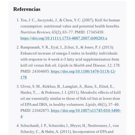
Referencias
Tou, J. C., Jaczynski, J., & Chen, Y. C. (2007). Krill for human
consumption: nutritional value and potential health benefits.
Nutrition Reviews, 65
(2), 63–77. PMID: 17345459.
https://doi.org/10.1111/j.1753-4887.2007.tb00283.x
Ramprasath, V. R., Eyal, I., Zchut, S., & Jones, P. J. (2013).
Enhanced increase of omega-3 index in healthy individuals
with response to 4-week n-3 fatty acid supplementation from
krill oil versus fish oil.
Lipids in Health and Disease, 12
, 178.
PMID: 24304605.
https://doi.org/10.1186/1476-511X-12-
178
Ulven, S. M., Kirkhus, B., Lamglait, A., Basu, S., Elind, E.,
Haider, T., ... & Pedersen, J. I. (2011). Metabolic effects of krill
oil are essentially similar to those of fish oil but at lower dose
of EPA and DHA, in healthy volunteers.
Lipids, 46
(1), 37–46.
PMID: 21042875.
https://doi.org/10.1007/s11745-010-3490-
4
Schuchardt, J. P., Schneider, I., Meyer, H., Neubronner, J., von
Schacky, C., & Hahn, A. (2011). Incorporation of EPA and