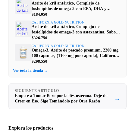
Aceite de kril antártico, Complejo de
fosfolípidos de omega-3 con EPA, DHA y
astaxantina, Sabor natural a fresa y limón, 500
$184.050
mg, 30 cápsulas blandas de gelatina de pescado,
CALIFORNIA GOLD NUTRITION
California Gold Nutrition
Aceite de kril antártico, Complejo de
fosfolípidos de omega-3 con astaxantina, Sabor
natural a fresa y limón, 500 mg, 120 cápsulas
$326.750
blandas de gelatina de pescado, California Gold
CALIFORNIA GOLD NUTRITION
Nutrition
Omega-3, Aceite de pescado premium, 2200 mg,
100 cápsulas, (1100 mg por cápsula), California
Gold Nutrition
$298.550
Ver toda la tienda →
SIGUIENTE ARTICULO
Empecé a Tomar Boro por la Testosterona. Dejé de
→
Creer en Eso. Sigo Tomándolo por Otra Razón
Explora los productos