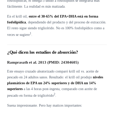
fosfolipídicas, el omega-3 unido a fosfolípidos se integraría más
fácilmente. La realidad es más matizada.
En el krill oil,
entre el 30-65% del EPA+DHA está en forma
fosfolipídica
, dependiendo del producto y del proceso de extracción.
El resto sigue siendo triglicérido. No es 100% fosfolipídico como a
1
veces se sugiere
.
¿Qué dicen los estudios de absorción?
Ramprasath et al. 2013 (PMID: 24304605)
Este ensayo cruzado aleatorizado comparó krill oil vs. aceite de
pescado en 24 adultos sanos. Resultado: el krill oil produjo
niveles
plasmáticos de EPA un 24% superiores y de DHA un 14%
superiores
a las 4 horas post-ingesta, comparado con aceite de
2
pescado en forma de triglicérido
.
Suena impresionante. Pero hay matices importantes: