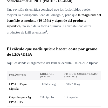
Schuchardt et al. 2011 (PMID: 21854650)
Una revisión sistemática concluyó que los fosfolípidos pueden
mejorar la biodisponibilidad del omega-3, pero que
la magnitud del
beneficio es modesta (10-15%) y depende del producto
específico
, no solo de la forma química. La variabilidad entre
4
productos de krill es enorme
.
El cálculo que nadie quiere hacer: coste por gramo
de EPA+DHA
Aquí es donde el argumento del krill se debilita. Un cálculo típico:
KRILL OIL
FISH OIL CONCENTRADO
PARÁMETRO
(1000 MG)
(1000 MG)
EPA+DHA por
~120-150 mg
~500-750 mg
cápsula
Cápsulas para 1g
7-8 cápsulas
1-2 cápsulas
EPA+DHA