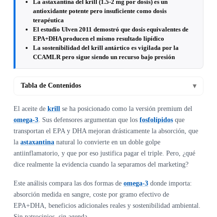
La astaxantina del krill (1.5-2 mg por dosis) es un
antioxidante potente pero insuficiente como dosis
terapéutica
El estudio Ulven 2011 demostró que dosis equivalentes de
EPA+DHA producen el mismo resultado lipídico
La sostenibilidad del krill antártico es vigilada por la
CCAMLR pero sigue siendo un recurso bajo presión
Tabla de Contenidos
▾
El aceite de
krill
se ha posicionado como la versión premium del
omega-3
. Sus defensores argumentan que los
fosfolípidos
que
transportan el EPA y DHA mejoran drásticamente la absorción, que
la
astaxantina
natural lo convierte en un doble golpe
antiinflamatorio, y que por eso justifica pagar el triple. Pero, ¿qué
dice realmente la evidencia cuando la separamos del marketing?
Este análisis compara las dos formas de
omega-3
donde importa:
absorción medida en sangre, coste por gramo efectivo de
EPA+DHA, beneficios adicionales reales y sostenibilidad ambiental.
Sin patrocinios, sin agenda.