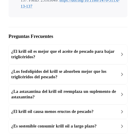
137. PMID: 25163649.
https://doi.org/10.1186/1476-511X-
13-137
Preguntas Frecuentes
¿El krill oil es mejor que el aceite de pescado para bajar
triglicéridos?
¿Los fosfolípidos del krill se absorben mejor que los
triglicéridos del pescado?
¿La astaxantina del krill oil reemplaza un suplemento de
astaxantina?
¿El krill oil causa menos eructos de pescado?
¿Es sostenible consumir krill oil a largo plazo?