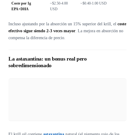
Coste por 1g
~$2.50-4.00
~$0.40-1.00 USD
EPA+DHA
USD
Incluso ajustando por la absorción un 15% superior del krill, el
coste
efectivo sigue siendo 2-3 veces mayor
. La mejora en absorción no
compensa la diferencia de precio.
La astaxantina: un bonus real pero
sobredimensionado
El krill oil contiene
astaxantina
natural (el pigmento rojo de los