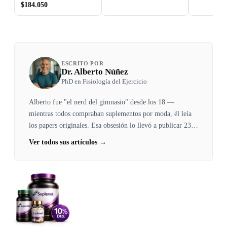
de omega-3 con EPA, DHA
astaxantina, Sabor natural
$184.050
y astaxantina, Sabor
a fresa y limón, 500 mg,
natural a fresa y limón,
120 cápsulas blandas de
500 mg, 30 cápsulas
gelatina de pescado,
blandas de gelatina de
California Gold Nutrition
pescado, California Gold
Nutrition
ESCRITO POR
Dr. Alberto Núñez
PhD en Fisiología del Ejercicio
Alberto fue "el nerd del gimnasio" desde los 18 —
mientras todos compraban suplementos por moda, él leía
los papers originales. Esa obsesión lo llevó a publicar 23
papers y a convertirse en reviewer del JISSN. Su revisión
Ver todos sus artículos →
sistemática demostró que solo 5 de los 30+ suplementos
deportivos comercializados tienen evidencia sólida. Las
empresas lo criticaron. Los atletas le agradecieron.