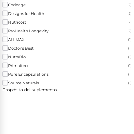
Codeage
(2)
Designs for Health
(2)
Nutricost
(2)
ProHealth Longevity
(2)
ALLMAX
(1)
Doctor's Best
(1)
NutraBio
(1)
Primaforce
(1)
Pure Encapsulations
(1)
Source Naturals
(1)
Propósito del suplemento