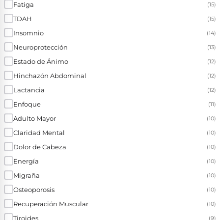
Fatiga
(15)
TDAH
(15)
Insomnio
(14)
Neuroprotección
(13)
Estado de Ánimo
(12)
Hinchazón Abdominal
(12)
Lactancia
(12)
Enfoque
(11)
Adulto Mayor
(10)
Claridad Mental
(10)
Dolor de Cabeza
(10)
Energía
(10)
Migraña
(10)
Osteoporosis
(10)
Recuperación Muscular
(10)
Tiroides
(9)