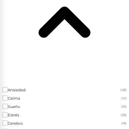
Ansiedad
(48)
Calma
(41)
Sueño
(35)
Estrés
(28)
Cerebro
(18)