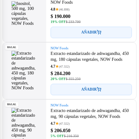
NOW Foods
4.8
(46.898)
$ 190.000
19% OFF
$ 233.700
AÑADIR
HALAL
NOW Foods
Extracto estandarizado de ashwagandha, 450
mg, 180 cápsulas vegetales, NOW Foods
4.7
(47.552)
$ 284.200
20% OFF
$ 355.250
AÑADIR
HALAL
NOW Foods
Extracto estandarizado de ashwagandha, 450
mg, 90 cápsulas vegetales, NOW Foods
4.7
(47.552)
$ 206.050
5% OFF
$ 216.350