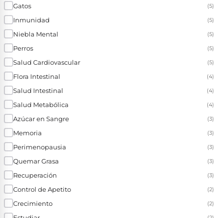
Gatos
(5)
Inmunidad
(5)
Niebla Mental
(5)
Perros
(5)
Salud Cardiovascular
(5)
Flora Intestinal
(4)
Salud Intestinal
(4)
Salud Metabólica
(4)
Azúcar en Sangre
(3)
Memoria
(3)
Perimenopausia
(3)
Quemar Grasa
(3)
Recuperación
(3)
Control de Apetito
(2)
Crecimiento
(2)
Estudiar
(2)