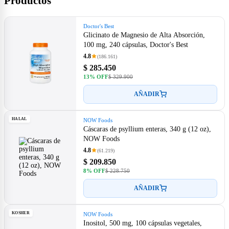
Productos
Doctor's Best
Glicinato de Magnesio de Alta Absorción,
100 mg, 240 cápsulas, Doctor's Best
4.8
(186.161)
$ 285.450
13% OFF
$ 329.900
AÑADIR
HALAL
NOW Foods
Cáscaras de psyllium enteras, 340 g (12 oz),
NOW Foods
4.8
(61.219)
$ 209.850
8% OFF
$ 228.750
AÑADIR
KOSHER
NOW Foods
Inositol, 500 mg, 100 cápsulas vegetales,