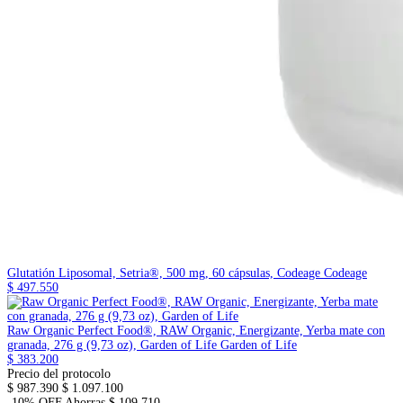
Glutatión Liposomal, Setria®, 500 mg, 60 cápsulas, Codeage
Codeage
$ 497.550
Raw Organic Perfect Food®, RAW Organic, Energizante, Yerba mate con
granada, 276 g (9,73 oz), Garden of Life
Garden of Life
$ 383.200
Precio del protocolo
$ 987.390
$ 1.097.100
-10% OFF
Ahorras $ 109.710