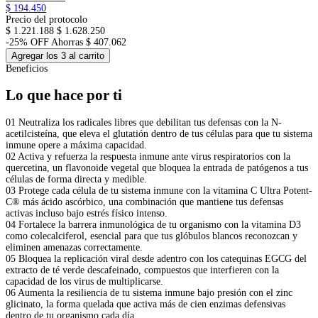
$ 194.450
Precio del protocolo
$ 1.221.188
$ 1.628.250
-25% OFF
Ahorras $ 407.062
Agregar los 3 al carrito
Beneficios
Lo que hace por ti
01
Neutraliza los radicales libres que debilitan tus defensas con la N-
acetilcisteína, que eleva el glutatión dentro de tus células para que tu sistema
inmune opere a máxima capacidad.
02
Activa y refuerza la respuesta inmune ante virus respiratorios con la
quercetina, un flavonoide vegetal que bloquea la entrada de patógenos a tus
células de forma directa y medible.
03
Protege cada célula de tu sistema inmune con la vitamina C Ultra Potent-
C® más ácido ascórbico, una combinación que mantiene tus defensas
activas incluso bajo estrés físico intenso.
04
Fortalece la barrera inmunológica de tu organismo con la vitamina D3
como colecalciferol, esencial para que tus glóbulos blancos reconozcan y
eliminen amenazas correctamente.
05
Bloquea la replicación viral desde adentro con los catequinas EGCG del
extracto de té verde descafeinado, compuestos que interfieren con la
capacidad de los virus de multiplicarse.
06
Aumenta la resiliencia de tu sistema inmune bajo presión con el zinc
glicinato, la forma quelada que activa más de cien enzimas defensivas
dentro de tu organismo cada día.