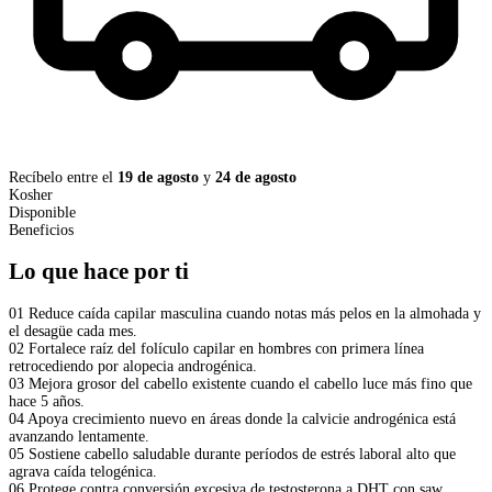
Recíbelo entre el
19 de agosto
y
24 de agosto
Kosher
Disponible
Beneficios
Lo que hace por ti
01
Reduce caída capilar masculina cuando notas más pelos en la almohada y
el desagüe cada mes.
02
Fortalece raíz del folículo capilar en hombres con primera línea
retrocediendo por alopecia androgénica.
03
Mejora grosor del cabello existente cuando el cabello luce más fino que
hace 5 años.
04
Apoya crecimiento nuevo en áreas donde la calvicie androgénica está
avanzando lentamente.
05
Sostiene cabello saludable durante períodos de estrés laboral alto que
agrava caída telogénica.
06
Protege contra conversión excesiva de testosterona a DHT con saw