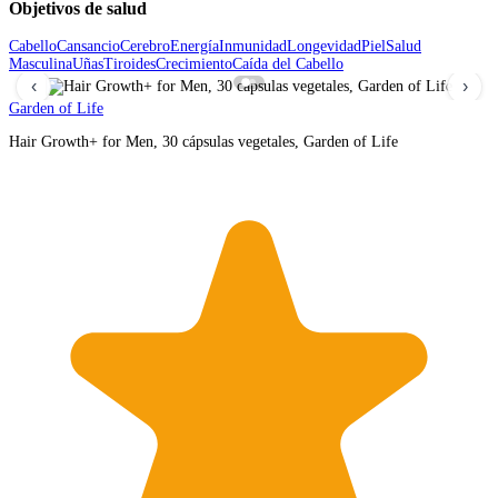
Objetivos de salud
Cabello
Cansancio
Cerebro
Energía
Inmunidad
Longevidad
Piel
Salud
Masculina
Uñas
Tiroides
Crecimiento
Caída del Cabello
‹
›
Garden of Life
Hair Growth+ for Men, 30 cápsulas vegetales, Garden of Life