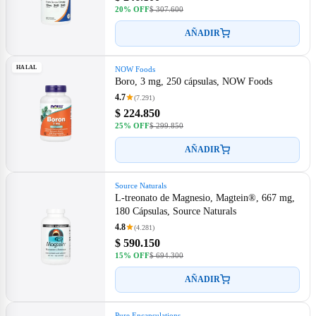
20% OFF
$ 307.600
AÑADIR
HALAL
NOW Foods
Boro, 3 mg, 250 cápsulas, NOW Foods
4.7
(7.291)
$ 224.850
25% OFF
$ 299.850
AÑADIR
Source Naturals
L-treonato de Magnesio, Magtein®, 667 mg,
180 Cápsulas, Source Naturals
4.8
(4.281)
$ 590.150
15% OFF
$ 694.300
AÑADIR
Pure Encapsulations