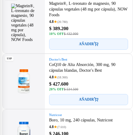
Magtein®, L-treonato de magnesio, 90
cápsulas vegetales (48 mg por cápsula), NOW
Foods
4.8
(20.780)
$ 389.200
10% OFF
$ 432.000
AÑADIR
USP
Doctor's Best
CoQ10 de Alta Absorción, 300 mg, 90
cápsulas blandas, Doctor's Best
4.8
(18.360)
$ 427.600
20% OFF
$ 534.500
AÑADIR
Nutricost
Boro, 10 mg, 240 cápsulas, Nutricost
4.8
(7.610)
$ 246.100