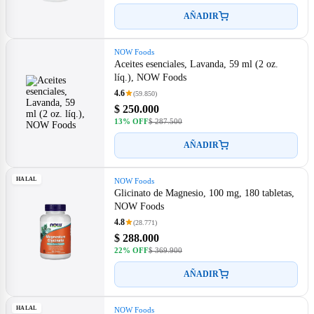
AÑADIR
NOW Foods
Aceites esenciales, Lavanda, 59 ml (2 oz.
líq.), NOW Foods
4.6
(59.850)
$ 250.000
13% OFF
$ 287.500
AÑADIR
HALAL
NOW Foods
Glicinato de Magnesio, 100 mg, 180 tabletas,
NOW Foods
4.8
(28.771)
$ 288.000
22% OFF
$ 369.900
AÑADIR
HALAL
NOW Foods