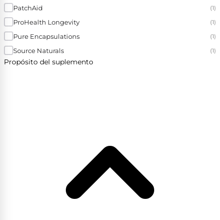
PatchAid
(1)
ProHealth Longevity
(1)
Pure Encapsulations
(1)
Source Naturals
(1)
Propósito del suplemento