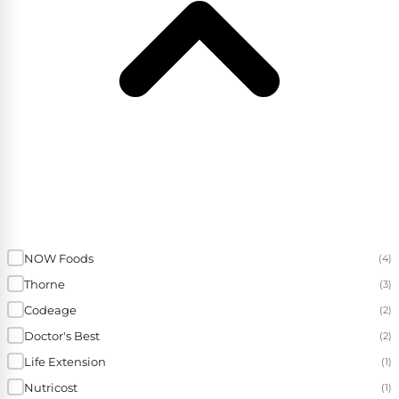
NOW Foods
(4)
Thorne
(3)
Codeage
(2)
Doctor's Best
(2)
Life Extension
(1)
Nutricost
(1)