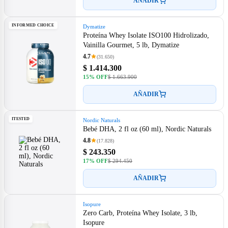
AÑADIR
INFORMED CHOICE
Dymatize
Proteína Whey Isolate ISO100 Hidrolizado,
Vainilla Gourmet, 5 lb, Dymatize
4.7
(31.650)
$ 1.414.300
15% OFF
$ 1.663.900
AÑADIR
ITESTED
Nordic Naturals
Bebé DHA, 2 fl oz (60 ml), Nordic Naturals
4.8
(17.828)
$ 243.350
17% OFF
$ 294.450
AÑADIR
Isopure
Zero Carb, Proteína Whey Isolate, 3 lb,
Isopure