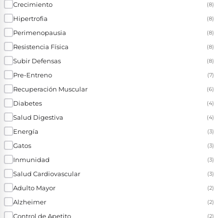
Crecimiento
(8)
Hipertrofia
(8)
Perimenopausia
(8)
Resistencia Física
(8)
Subir Defensas
(8)
Pre-Entreno
(7)
Recuperación Muscular
(6)
Diabetes
(4)
Salud Digestiva
(4)
Energía
(3)
Gatos
(3)
Inmunidad
(3)
Salud Cardiovascular
(3)
Adulto Mayor
(2)
Alzheimer
(2)
Control de Apetito
(2)