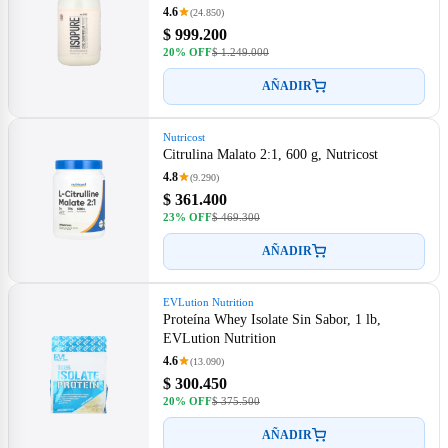
4.6
(24.850)
$ 999.200
20% OFF
$ 1.249.000
AÑADIR
Nutricost
Citrulina Malato 2:1, 600 g, Nutricost
4.8
(9.290)
$ 361.400
23% OFF
$ 469.300
AÑADIR
EVLution Nutrition
Proteína Whey Isolate Sin Sabor, 1 lb,
EVLution Nutrition
4.6
(13.090)
$ 300.450
20% OFF
$ 375.500
AÑADIR