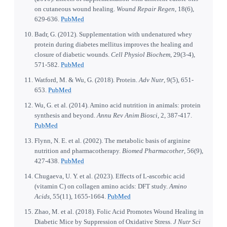
on cutaneous wound healing.
Wound Repair Regen
, 18(6),
629-636.
PubMed
Badr, G. (2012). Supplementation with undenatured whey
protein during diabetes mellitus improves the healing and
closure of diabetic wounds.
Cell Physiol Biochem
, 29(3-4),
571-582.
PubMed
Watford, M. & Wu, G. (2018). Protein.
Adv Nutr
, 9(5), 651-
653.
PubMed
Wu, G. et al. (2014). Amino acid nutrition in animals: protein
synthesis and beyond.
Annu Rev Anim Biosci
, 2, 387-417.
PubMed
Flynn, N. E. et al. (2002). The metabolic basis of arginine
nutrition and pharmacotherapy.
Biomed Pharmacother
, 56(9),
427-438.
PubMed
Chugaeva, U. Y. et al. (2023). Effects of L-ascorbic acid
(vitamin C) on collagen amino acids: DFT study.
Amino
Acids
, 55(11), 1655-1664.
PubMed
Zhao, M. et al. (2018). Folic Acid Promotes Wound Healing in
Diabetic Mice by Suppression of Oxidative Stress.
J Nutr Sci