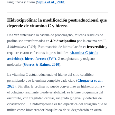
sanguíneos y hueso (
Sipilä et al., 2018
).
Hidroxiprolina: la modificación postraduccional que
depende de vitamina C y hierro
Una vez sintetizada la cadena de procolágeno, muchos residuos de
prolina son transformados en
4-hidroxiprolina
por la enzima
prolil-
4-hidroxilasa
(P4H). Esta reacción de hidroxilación es
irreversible
y
requiere cuatro cofactores imprescindibles:
vitamina C (ácido
ascórbico)
,
hierro ferroso (Fe²⁺)
, 2-oxoglutarato y oxígeno
molecular (
Gorres & Raines, 2010
).
La vitamina C actúa reduciendo el hierro del sitio catalítico,
permitiendo que la enzima complete cada ciclo (
Chugaeva et al.,
2023
). Sin ella, la prolina no puede convertirse en hidroxiprolina y
el colágeno resultante pierde estabilidad: es la base bioquímica del
escorbuto, con fragilidad capilar, sangrado gingival y defectos de
cicatrización. La hidroxiprolina es tan específica del colágeno que se
utiliza como biomarcador bioquímico de su degradación en orina.