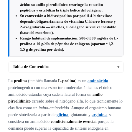
ácido: su anillo pirrolidínico restringe la rotación
peptídica y estabiliza la triple hélice del colágeno.
Su conversión a hidroxiprolina por prolil-4-hidroxilasa
depende obligatoriamente de vitamina C, hierro ferroso y
2-oxoglutarato — sin ellos, el colágeno se vuelve inestable
(base del escorbuto).
Rango habitual de suplementación: 500-3.000 mg/día de L-
prolina o 10 g/día de péptidos de colágeno (aportan ~1,2-
1,5 g de prolina por dosis).
Tabla de Contenidos
▾
La
prolina
(también llamada
L-prolina
) es un
aminoácido
proteinogénico con una estructura molecular única: es el único
aminoácido estándar cuya cadena lateral forma un
anillo
pirrolidínico
cerrado sobre el nitrógeno alfa, lo que técnicamente lo
clasifica como un
imino-aminoácido
. Aunque el organismo humano
puede sintetizarla a partir de
glicina
, glutamato y
arginina
, se
considera un aminoácido
condicionalmente esencial
porque la
demanda puede superar la capacidad de síntesis endógena en