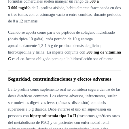
fórmulas comerciales suelen manejar un rango de
500 a
3 000 mg/día
de L-prolina aislada, habitualmente fraccionada en dos
o tres tomas con el estómago vacío o entre comidas, durante periodos
de 8 a 12 semanas.
Cuando se aporta como parte de péptidos de colágeno hidrolizado
(dosis típica 10 g/día), cada porción de 10 g entrega
aproximadamente 1,2-1,5 g de prolina además de glicina,
hidroxiprolina y lisina. La ingesta conjunta con
500 mg de vitamina
C
es el co-factor obligado para que la hidroxilación sea eficiente.
Seguridad, contraindicaciones y efectos adversos
La L-prolina como suplemento oral se considera segura dentro de las
dosis dietéticas comunes. Los efectos adversos, infrecuentes, suelen
ser molestias digestivas leves (náuseas, distensión) con dosis
superiores a 3 g diarios. Debe evitarse el uso sin supervisión en
personas con
hiperprolinemia tipo I o II
(trastornos genéticos raros
del metabolismo de P5C) y en pacientes con enfermedad renal