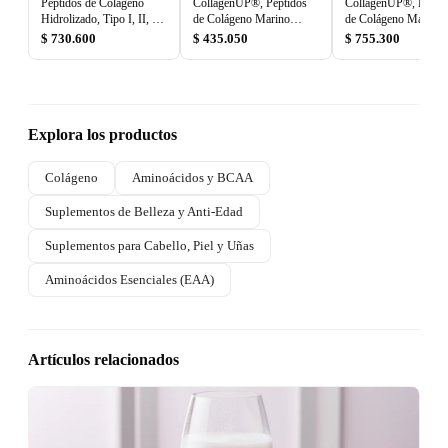
Péptidos de Colágeno
CollagenUP®, Péptidos
CollagenUP®, Pépti
Hidrolizado, Tipo I, II, III,
de Colágeno Marino
de Colágeno Marino
V y X, Sin Sabor, 690 g,
Hidrolizado con Ácido
Hidrolizado con Ácid
$ 730.600
$ 435.050
$ 755.300
ProHealth Longevity
Hialurónico y Vitamina C,
Hialurónico y Vitami
Sin sabor, 464 g,
Sin sabor, 1 kg, Calif
California Gold Nutrition
Gold Nutrition
Explora los productos
Colágeno
Aminoácidos y BCAA
Suplementos de Belleza y Anti-Edad
Suplementos para Cabello, Piel y Uñas
Aminoácidos Esenciales (EAA)
Artículos relacionados