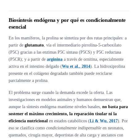
Biosíntesis endógena y por qué es condicionalmente
esencial
En los mamíferos, la prolina se sintetiza por dos rutas principales: a
partir de
glutamato
, vía el intermediario pirrolina-5-carboxilato
(P5C) gracias a las enzimas P5C sintasa (P5CS) y P5C reductasa
(P5CR); y a partir de
arginina
a través de ornitina, especialmente
activa en el intestino delgado (
Wu et al., 2014
). La hidroxiprolina
presente en el colágeno degradado también puede reciclarse
parcialmente a prolina.
El problema surge cuando la demanda excede la oferta. Las
investigaciones en modelos animales y humanos demuestran que,
aunque la síntesis endógena mantiene niveles basales,
no basta para
sostener el máximo crecimiento, la reparación tisular ni la
eficiencia nutricional
en estados catabólicos (
Li & Wu, 2017
). Por
eso se clasifica como
condicionalmente indispensable
en neonatos,
quemados, cirugía mayor, deportistas de alta carga y ancianos con