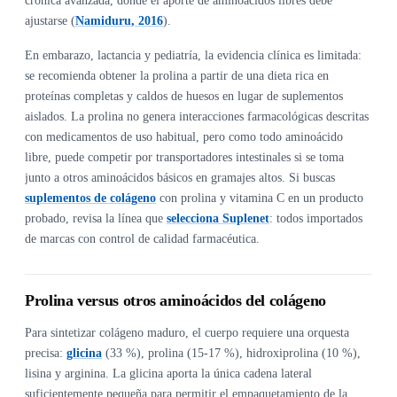
crónica avanzada, donde el aporte de aminoácidos libres debe
ajustarse (
Namiduru, 2016
).
En embarazo, lactancia y pediatría, la evidencia clínica es limitada:
se recomienda obtener la prolina a partir de una dieta rica en
proteínas completas y caldos de huesos en lugar de suplementos
aislados. La prolina no genera interacciones farmacológicas descritas
con medicamentos de uso habitual, pero como todo aminoácido
libre, puede competir por transportadores intestinales si se toma
junto a otros aminoácidos básicos en gramajes altos. Si buscas
suplementos de colágeno
con prolina y vitamina C en un producto
probado, revisa la línea que
selecciona Suplenet
: todos importados
de marcas con control de calidad farmacéutica.
Prolina versus otros aminoácidos del colágeno
Para sintetizar colágeno maduro, el cuerpo requiere una orquesta
precisa:
glicina
(33 %), prolina (15-17 %), hidroxiprolina (10 %),
lisina y arginina. La glicina aporta la única cadena lateral
suficientemente pequeña para permitir el empaquetamiento de la