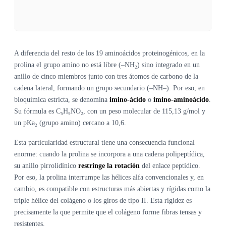
A diferencia del resto de los 19 aminoácidos proteinogénicos, en la
prolina el grupo amino no está libre (–NH₂) sino integrado en un
anillo de cinco miembros junto con tres átomos de carbono de la
cadena lateral, formando un grupo secundario (–NH–). Por eso, en
bioquímica estricta, se denomina
imino-ácido
o
imino-aminoácido
.
Su fórmula es C₅H₉NO₂, con un peso molecular de 115,13 g/mol y
un pKa₂ (grupo amino) cercano a 10,6.
Esta particularidad estructural tiene una consecuencia funcional
enorme: cuando la prolina se incorpora a una cadena polipeptídica,
su anillo pirrolidínico
restringe la rotación
del enlace peptídico.
Por eso, la prolina interrumpe las hélices alfa convencionales y, en
cambio, es compatible con estructuras más abiertas y rígidas como la
triple hélice del colágeno o los giros de tipo II. Esta rigidez es
precisamente la que permite que el colágeno forme fibras tensas y
resistentes.