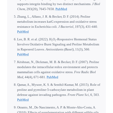
supports integrin binding by two distinct mechanisms.
J Biol
Chem
, 293(20), 7645-7658.
PubMed
Zhang, L., Alfano, J. R. & Becker, D. F. (2014). Proline
metabolism increases katG expression and oxidative stress
resistance in Escherichia coli.
J Bacteriol
, 197(3), 431-440.
PubMed
Lee, B. R. et al. (2022). H₂O₂-Responsive Hormonal Status
Involves Oxidative Burst Signaling and Proline Metabolism
in Rapeseed Leaves.
Antioxidants (Basel)
, 11(3), 566.
PubMed
Krishnan, N., Dickman, M. B. & Becker, D. F. (2007). Proline
modulates the intracellular redox environment and protects
mammalian cells against oxidative stress.
Free Radic Biol
Med
, 44(4), 671-681.
PubMed
Qamar, A., Mysore, K. S. & Senthil-Kumar, M. (2015). Role of
proline and pyrroline-5-carboxylate metabolism in plant
defense against invading pathogens.
Front Plant Sci
, 6, 503.
PubMed
Otranto, M., Do Nascimento, A. P. & Monte-Alto-Costa, A.
(2010). Effects of supplementation with different edible oils