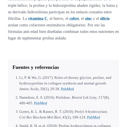
triple hélice; la prolina y la hidroxiprolina añaden rigidez; la lisina y
su derivado hidroxilisina participan en los enlaces cruzados entre
fibrillas. La
vitamina C
, el hierro, el
cobre
, el
zinc
y el
silicio
actúan como cofactores enzimáticos obligatorios. Por eso las
fórmulas anti-edad bien diseñadas combinan todos estos nutrientes en
lugar de suplementar prolina aislada.
Fuentes y referencias
Li, P. & Wu, G. (2017). Roles of dietary glycine, proline, and
hydroxyproline in collagen synthesis and animal growth.
Amino Acids
, 50(1), 29-38.
PubMed
Namiduru, E. S. (2016). Prolidase.
Bratisl Lek Listy
, 117(8),
480-485.
PubMed
Gorres, K. L. & Raines, R. T. (2010). Prolyl 4-hydroxylase.
Crit Rev Biochem Mol Biol
, 45(2), 106-124.
PubMed
Sipilä, K. H. et al. (2018). Proline hydroxylation in collagen