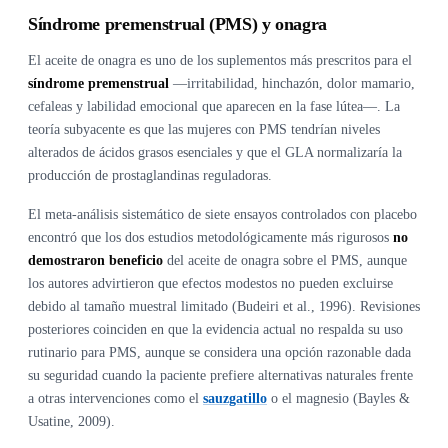
Síndrome premenstrual (PMS) y onagra
El aceite de onagra es uno de los suplementos más prescritos para el
síndrome premenstrual
—irritabilidad, hinchazón, dolor mamario,
cefaleas y labilidad emocional que aparecen en la fase lútea—. La
teoría subyacente es que las mujeres con PMS tendrían niveles
alterados de ácidos grasos esenciales y que el GLA normalizaría la
producción de prostaglandinas reguladoras.
El meta-análisis sistemático de siete ensayos controlados con placebo
encontró que los dos estudios metodológicamente más rigurosos
no
demostraron beneficio
del aceite de onagra sobre el PMS, aunque
los autores advirtieron que efectos modestos no pueden excluirse
debido al tamaño muestral limitado (Budeiri et al., 1996). Revisiones
posteriores coinciden en que la evidencia actual no respalda su uso
rutinario para PMS, aunque se considera una opción razonable dada
su seguridad cuando la paciente prefiere alternativas naturales frente
a otras intervenciones como el
sauzgatillo
o el magnesio (Bayles &
Usatine, 2009).