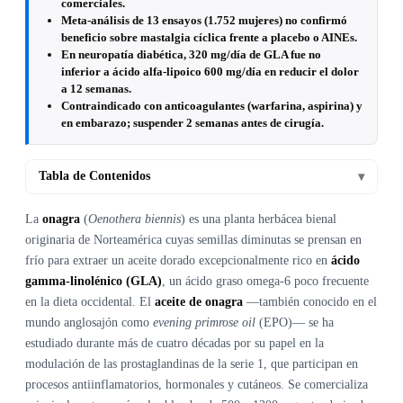
comerciales.
Meta-análisis de 13 ensayos (1.752 mujeres) no confirmó
beneficio sobre mastalgia cíclica frente a placebo o AINEs.
En neuropatía diabética, 320 mg/día de GLA fue no
inferior a ácido alfa-lipoico 600 mg/día en reducir el dolor
a 12 semanas.
Contraindicado con anticoagulantes (warfarina, aspirina) y
en embarazo; suspender 2 semanas antes de cirugía.
Tabla de Contenidos
▾
La
onagra
(
Oenothera biennis
) es una planta herbácea bienal
originaria de Norteamérica cuyas semillas diminutas se prensan en
frío para extraer un aceite dorado excepcionalmente rico en
ácido
gamma-linolénico (GLA)
, un ácido graso omega-6 poco frecuente
en la dieta occidental. El
aceite de onagra
—también conocido en el
mundo anglosajón como
evening primrose oil
(EPO)— se ha
estudiado durante más de cuatro décadas por su papel en la
modulación de las prostaglandinas de la serie 1, que participan en
procesos antiinflamatorios, hormonales y cutáneos. Se comercializa