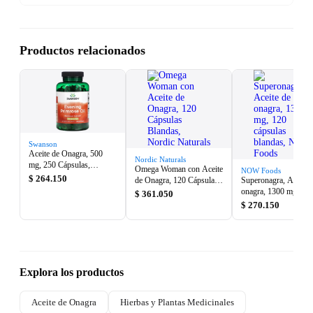
Productos relacionados
Swanson
Aceite de Onagra, 500
Nordic Naturals
mg, 250 Cápsulas,
Omega Woman con Aceite
NOW Foods
Swanson
$ 264.150
de Onagra, 120 Cápsulas
Superonagra, Aceite 
Blandas, Nordic Naturals
onagra, 1300 mg, 12
$ 361.050
cápsulas blandas, 
$ 270.150
Foods
Explora los productos
Aceite de Onagra
Hierbas y Plantas Medicinales