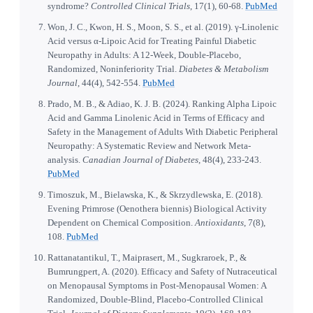
syndrome?
Controlled Clinical Trials
, 17(1), 60-68.
PubMed
Won, J. C., Kwon, H. S., Moon, S. S., et al. (2019). γ-Linolenic
Acid versus α-Lipoic Acid for Treating Painful Diabetic
Neuropathy in Adults: A 12-Week, Double-Placebo,
Randomized, Noninferiority Trial.
Diabetes & Metabolism
Journal
, 44(4), 542-554.
PubMed
Prado, M. B., & Adiao, K. J. B. (2024). Ranking Alpha Lipoic
Acid and Gamma Linolenic Acid in Terms of Efficacy and
Safety in the Management of Adults With Diabetic Peripheral
Neuropathy: A Systematic Review and Network Meta-
analysis.
Canadian Journal of Diabetes
, 48(4), 233-243.
PubMed
Timoszuk, M., Bielawska, K., & Skrzydlewska, E. (2018).
Evening Primrose (Oenothera biennis) Biological Activity
Dependent on Chemical Composition.
Antioxidants
, 7(8),
108.
PubMed
Rattanatantikul, T., Maiprasert, M., Sugkraroek, P., &
Bumrungpert, A. (2020). Efficacy and Safety of Nutraceutical
on Menopausal Symptoms in Post-Menopausal Women: A
Randomized, Double-Blind, Placebo-Controlled Clinical