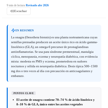
9 min de lectura
·
Revisado abr 2026
Escuchar
EN RESUMEN
La onagra (Oenothera biennis) es una planta norteamericana cuyas
semillas prensadas producen un aceite único rico en ácido gamma-
linolénico (GLA), un omega-6 precursor de prostaglandinas
antiinflamatorias. Se usa para síndrome premenstrual, mastalgia
cíclica, menopausia, eczema y neuropatía diabética, con evidencia
mixta: modesta en PMS y eczema, prometedora en sudores
nocturnos y sólida en neuropatía diabética. Dosis típica 500–1500
mg dos o tres veces al día con precaución en anticoagulantes y
embarazo.
PUNTOS CLAVE
El aceite de onagra contiene 70–74 % de ácido linoleico y
8–10 % de GLA, único entre los aceites vegetales