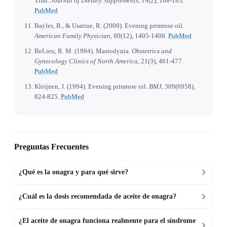
Trial.
Journal of Dietary Supplements
, 19(2), 168-183.
PubMed
Bayles, B., & Usatine, R. (2009). Evening primrose oil.
American Family Physician
, 80(12), 1405-1408.
PubMed
BeLieu, R. M. (1994). Mastodynia.
Obstetrics and
Gynecology Clinics of North America
, 21(3), 461-477.
PubMed
Kleijnen, J. (1994). Evening primrose oil.
BMJ
, 309(6958),
824-825.
PubMed
Preguntas Frecuentes
¿Qué es la onagra y para qué sirve?
¿Cuál es la dosis recomendada de aceite de onagra?
¿El aceite de onagra funciona realmente para el síndrome