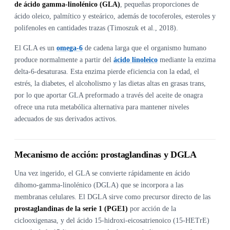
de ácido gamma-linolénico (GLA)
, pequeñas proporciones de
ácido oleico, palmítico y esteárico, además de tocoferoles, esteroles y
polifenoles en cantidades trazas (Timoszuk et al., 2018).
El GLA es un
omega-6
de cadena larga que el organismo humano
produce normalmente a partir del
ácido linoleico
mediante la enzima
delta-6-desaturasa. Esta enzima pierde eficiencia con la edad, el
estrés, la diabetes, el alcoholismo y las dietas altas en grasas trans,
por lo que aportar GLA preformado a través del aceite de onagra
ofrece una ruta metabólica alternativa para mantener niveles
adecuados de sus derivados activos.
Mecanismo de acción: prostaglandinas y DGLA
Una vez ingerido, el GLA se convierte rápidamente en ácido
dihomo-gamma-linolénico (DGLA) que se incorpora a las
membranas celulares. El DGLA sirve como precursor directo de las
prostaglandinas de la serie 1 (PGE1)
por acción de la
ciclooxigenasa, y del ácido 15-hidroxi-eicosatrienoico (15-HETrE)