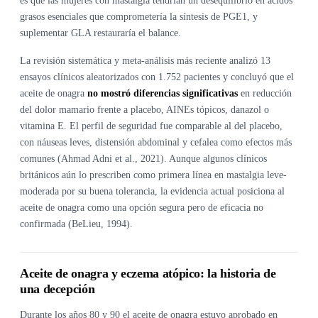
es que las mujeres con mastalgia tendrían un desequilibrio en ácidos
grasos esenciales que comprometería la síntesis de PGE1, y
suplementar GLA restauraría el balance.
La revisión sistemática y meta-análisis más reciente analizó 13
ensayos clínicos aleatorizados con 1.752 pacientes y concluyó que el
aceite de onagra
no mostró diferencias significativas
en reducción
del dolor mamario frente a placebo, AINEs tópicos, danazol o
vitamina E. El perfil de seguridad fue comparable al del placebo,
con náuseas leves, distensión abdominal y cefalea como efectos más
comunes (Ahmad Adni et al., 2021). Aunque algunos clínicos
británicos aún lo prescriben como primera línea en mastalgia leve-
moderada por su buena tolerancia, la evidencia actual posiciona al
aceite de onagra como una opción segura pero de eficacia no
confirmada (BeLieu, 1994).
Aceite de onagra y eczema atópico: la historia de
una decepción
Durante los años 80 y 90 el aceite de onagra estuvo aprobado en