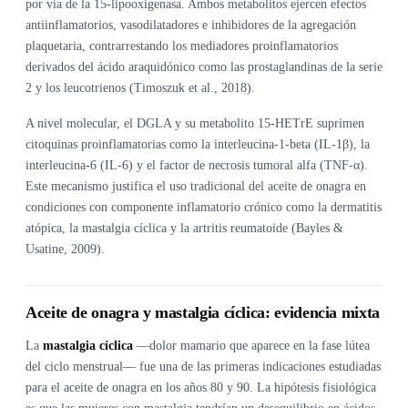
por vía de la 15-lipooxigenasa. Ambos metabolitos ejercen efectos
antiinflamatorios, vasodilatadores e inhibidores de la agregación
plaquetaria, contrarrestando los mediadores proinflamatorios
derivados del ácido araquidónico como las prostaglandinas de la serie
2 y los leucotrienos (Timoszuk et al., 2018).
A nivel molecular, el DGLA y su metabolito 15-HETrE suprimen
citoquinas proinflamatorias como la interleucina-1-beta (IL-1β), la
interleucina-6 (IL-6) y el factor de necrosis tumoral alfa (TNF-α).
Este mecanismo justifica el uso tradicional del aceite de onagra en
condiciones con componente inflamatorio crónico como la dermatitis
atópica, la mastalgia cíclica y la artritis reumatoide (Bayles &
Usatine, 2009).
Aceite de onagra y mastalgia cíclica: evidencia mixta
La
mastalgia cíclica
—dolor mamario que aparece en la fase lútea
del ciclo menstrual— fue una de las primeras indicaciones estudiadas
para el aceite de onagra en los años 80 y 90. La hipótesis fisiológica