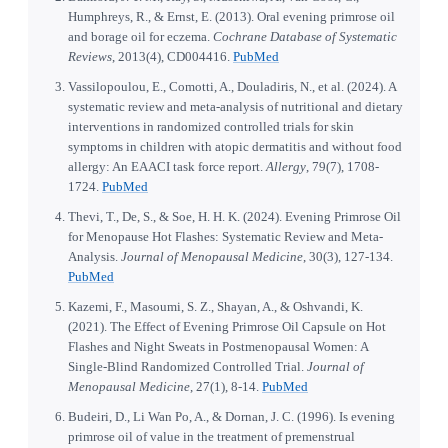
Humphreys, R., & Ernst, E. (2013). Oral evening primrose oil
and borage oil for eczema.
Cochrane Database of Systematic
Reviews
, 2013(4), CD004416.
PubMed
Vassilopoulou, E., Comotti, A., Douladiris, N., et al. (2024). A
systematic review and meta-analysis of nutritional and dietary
interventions in randomized controlled trials for skin
symptoms in children with atopic dermatitis and without food
allergy: An EAACI task force report.
Allergy
, 79(7), 1708-
1724.
PubMed
Thevi, T., De, S., & Soe, H. H. K. (2024). Evening Primrose Oil
for Menopause Hot Flashes: Systematic Review and Meta-
Analysis.
Journal of Menopausal Medicine
, 30(3), 127-134.
PubMed
Kazemi, F., Masoumi, S. Z., Shayan, A., & Oshvandi, K.
(2021). The Effect of Evening Primrose Oil Capsule on Hot
Flashes and Night Sweats in Postmenopausal Women: A
Single-Blind Randomized Controlled Trial.
Journal of
Menopausal Medicine
, 27(1), 8-14.
PubMed
Budeiri, D., Li Wan Po, A., & Dornan, J. C. (1996). Is evening
primrose oil of value in the treatment of premenstrual