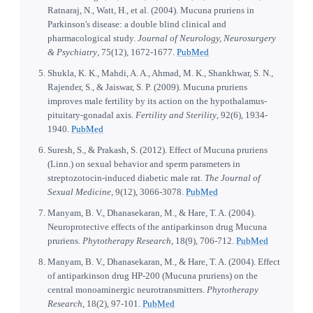
Ratnaraj, N., Watt, H., et al. (2004). Mucuna pruriens in
Parkinson's disease: a double blind clinical and
pharmacological study.
Journal of Neurology, Neurosurgery
& Psychiatry
, 75(12), 1672-1677.
PubMed
Shukla, K. K., Mahdi, A. A., Ahmad, M. K., Shankhwar, S. N.,
Rajender, S., & Jaiswar, S. P. (2009). Mucuna pruriens
improves male fertility by its action on the hypothalamus-
pituitary-gonadal axis.
Fertility and Sterility
, 92(6), 1934-
1940.
PubMed
Suresh, S., & Prakash, S. (2012). Effect of Mucuna pruriens
(Linn.) on sexual behavior and sperm parameters in
streptozotocin-induced diabetic male rat.
The Journal of
Sexual Medicine
, 9(12), 3066-3078.
PubMed
Manyam, B. V., Dhanasekaran, M., & Hare, T. A. (2004).
Neuroprotective effects of the antiparkinson drug Mucuna
pruriens.
Phytotherapy Research
, 18(9), 706-712.
PubMed
Manyam, B. V., Dhanasekaran, M., & Hare, T. A. (2004). Effect
of antiparkinson drug HP-200 (Mucuna pruriens) on the
central monoaminergic neurotransmitters.
Phytotherapy
Research
, 18(2), 97-101.
PubMed