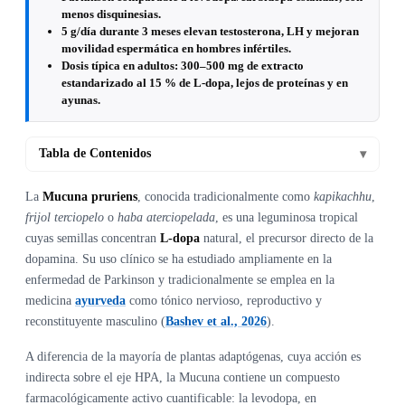
menos disquinesias.
5 g/día durante 3 meses elevan testosterona, LH y mejoran
movilidad espermática en hombres infértiles.
Dosis típica en adultos: 300–500 mg de extracto
estandarizado al 15 % de L-dopa, lejos de proteínas y en
ayunas.
Tabla de Contenidos
▾
La
Mucuna pruriens
, conocida tradicionalmente como
kapikachhu
,
frijol terciopelo
o
haba aterciopelada
, es una leguminosa tropical
cuyas semillas concentran
L-dopa
natural, el precursor directo de la
dopamina. Su uso clínico se ha estudiado ampliamente en la
enfermedad de Parkinson y tradicionalmente se emplea en la
medicina
ayurveda
como tónico nervioso, reproductivo y
reconstituyente masculino (
Bashev et al., 2026
).
A diferencia de la mayoría de plantas adaptógenas, cuya acción es
indirecta sobre el eje HPA, la Mucuna contiene un compuesto
farmacológicamente activo cuantificable: la levodopa, en