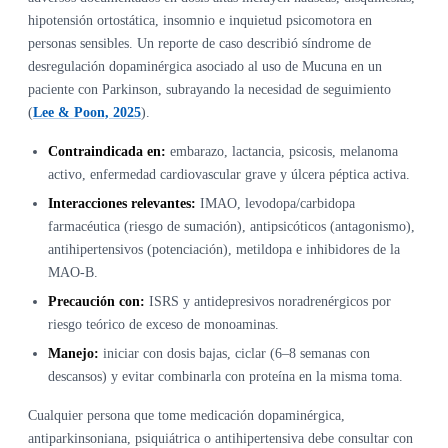
hipotensión ortostática, insomnio e inquietud psicomotora en
personas sensibles. Un reporte de caso describió síndrome de
desregulación dopaminérgica asociado al uso de Mucuna en un
paciente con Parkinson, subrayando la necesidad de seguimiento
(
Lee & Poon, 2025
).
Contraindicada en:
embarazo, lactancia, psicosis, melanoma
activo, enfermedad cardiovascular grave y úlcera péptica activa.
Interacciones relevantes:
IMAO, levodopa/carbidopa
farmacéutica (riesgo de sumación), antipsicóticos (antagonismo),
antihipertensivos (potenciación), metildopa e inhibidores de la
MAO-B.
Precaución con:
ISRS y antidepresivos noradrenérgicos por
riesgo teórico de exceso de monoaminas.
Manejo:
iniciar con dosis bajas, ciclar (6–8 semanas con
descansos) y evitar combinarla con proteína en la misma toma.
Cualquier persona que tome medicación dopaminérgica,
antiparkinsoniana, psiquiátrica o antihipertensiva debe consultar con