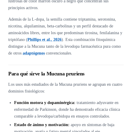
lustrosas de color marrón oscuro a negro que concentran sus
principios activos.
Además de la L-dopa, la semilla contiene triptamina, serotonina,
nicotina, alquilaminas, beta-carbolinas y un perfil destacado de
aminoácidos libres, entre los que predominan tirosina, fenilalanina y
triptófano (
Phillips et al., 2026
). Esta combinación fitoquímica
distingue a la Mucuna tanto de la levodopa farmacéutica pura como
de otros
adaptógenos
convencionales.
Para qué sirve la Mucuna pruriens
Los usos más estudiados de la Mucuna pruriens se agrupan en cuatro
dominios fisiológicos:
Función motora y dopaminérgica:
tratamiento adyuvante en
enfermedad de Parkinson, donde ha demostrado eficacia clínica
comparable a levodopa/carbidopa en ensayos controlados.
Estado de ánimo y motivación:
apoyo en síntomas de baja
motivación, apatía o fatiga mental vinculados al eje