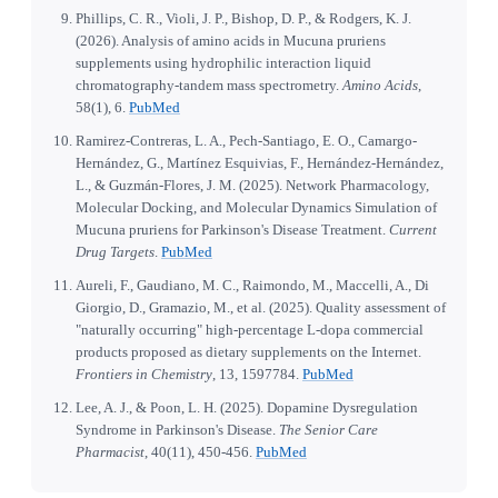
Phillips, C. R., Violi, J. P., Bishop, D. P., & Rodgers, K. J.
(2026). Analysis of amino acids in Mucuna pruriens
supplements using hydrophilic interaction liquid
chromatography-tandem mass spectrometry.
Amino Acids
,
58(1), 6.
PubMed
Ramirez-Contreras, L. A., Pech-Santiago, E. O., Camargo-
Hernández, G., Martínez Esquivias, F., Hernández-Hernández,
L., & Guzmán-Flores, J. M. (2025). Network Pharmacology,
Molecular Docking, and Molecular Dynamics Simulation of
Mucuna pruriens for Parkinson's Disease Treatment.
Current
Drug Targets
.
PubMed
Aureli, F., Gaudiano, M. C., Raimondo, M., Maccelli, A., Di
Giorgio, D., Gramazio, M., et al. (2025). Quality assessment of
"naturally occurring" high-percentage L-dopa commercial
products proposed as dietary supplements on the Internet.
Frontiers in Chemistry
, 13, 1597784.
PubMed
Lee, A. J., & Poon, L. H. (2025). Dopamine Dysregulation
Syndrome in Parkinson's Disease.
The Senior Care
Pharmacist
, 40(11), 450-456.
PubMed