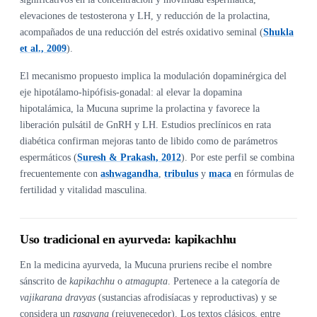
elevaciones de testosterona y LH, y reducción de la prolactina,
acompañados de una reducción del estrés oxidativo seminal (
Shukla
et al., 2009
).
El mecanismo propuesto implica la modulación dopaminérgica del
eje hipotálamo-hipófisis-gonadal: al elevar la dopamina
hipotalámica, la Mucuna suprime la prolactina y favorece la
liberación pulsátil de GnRH y LH. Estudios preclínicos en rata
diabética confirman mejoras tanto de libido como de parámetros
espermáticos (
Suresh & Prakash, 2012
). Por este perfil se combina
frecuentemente con
ashwagandha
,
tribulus
y
maca
en fórmulas de
fertilidad y vitalidad masculina.
Uso tradicional en ayurveda: kapikachhu
En la medicina ayurveda, la Mucuna pruriens recibe el nombre
sánscrito de
kapikachhu
o
atmagupta
. Pertenece a la categoría de
vajikarana dravyas
(sustancias afrodisíacas y reproductivas) y se
considera un
rasayana
(rejuvenecedor). Los textos clásicos, entre