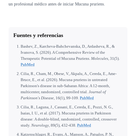
un profesional médico antes de iniciar Mucuna pruriens.
Fuentes y referencias
Bashev, Z., Karcheva-Bahchevanska, D., Ardasheva, R., &
Ivanova, S. (2026). A Comprehensive Review of the
Therapeutic Potential of Mucuna Pruriens.
Molecules
, 31(5).
PubMed
Cilia, R., Cham, M., Obese, V., Akpalu, A., Cereda, E., Ame-
Bruce, E., et al. (2026). Mucuna pruriens in untreated
Parkinson's disease in sub-Saharan Africa: A 12-month,
multicenter, randomized, controlled trial.
Journal of
Parkinson's Disease
, 16(1), 99-109.
PubMed
Cilia, R., Laguna, J., Cassani, E., Cereda, E., Pozzi, N. G.,
Isaias, I. U., et al. (2017). Mucuna pruriens in Parkinson
disease: A double-blind, randomized, controlled, crossover
study.
Neurology
, 89(5), 432-438.
PubMed
Katzenschlager, R., Evans, A., Manson, A., Patsalos, P. N.,