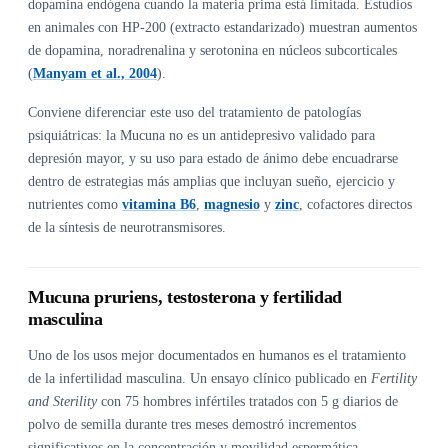
dopamina endógena cuando la materia prima está limitada. Estudios
en animales con HP-200 (extracto estandarizado) muestran aumentos
de dopamina, noradrenalina y serotonina en núcleos subcorticales
(
Manyam et al., 2004
).
Conviene diferenciar este uso del tratamiento de patologías
psiquiátricas: la Mucuna no es un antidepresivo validado para
depresión mayor, y su uso para estado de ánimo debe encuadrarse
dentro de estrategias más amplias que incluyan sueño, ejercicio y
nutrientes como
vitamina B6
,
magnesio
y
zinc
, cofactores directos
de la síntesis de neurotransmisores.
Mucuna pruriens, testosterona y fertilidad
masculina
Uno de los usos mejor documentados en humanos es el tratamiento
de la infertilidad masculina. Un ensayo clínico publicado en
Fertility
and Sterility
con 75 hombres infértiles tratados con 5 g diarios de
polvo de semilla durante tres meses demostró incrementos
significativos en la concentración y movilidad espermática,