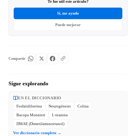
Te fue util este articulo?
Si, me ayudo
Puede mejorar
Compartir
Sigue explorando
EN EL DICCIONARIO
Fosfatidilserina
Neurogénesis
Colina
Bacopa Monnieri
L-teanina
DMAE (Dimetilaminoetanol)
Ver diccionario completo →