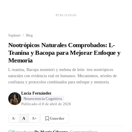
PUBLICIDAD
Suplenet
/
Blog
Nootrópicos Naturales Comprobados: L-
Teanina y Bacopa para Mejorar Enfoque y
Memoria
L-teanina, Bacopa monnieri y melena de león: tres nootrópicos
naturales con evidencia real en humanos. Mecanismos, niveles de
confianza y protocolos combinados para enfoque y memoria.
Lucía Fernández
Neurociencia Cognitiva
Publicado el
8 de abril de 2026
Guardar
A-
A
A+
Revisado por
Dr. Martín Cifuentes
, Gastroenterólogo