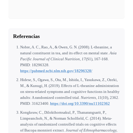
Referencias
Nobre, A. C., Rao, A., & Owen, G. N. (2008). L-theanine, a
natural constituent in tea, and its effect on mental state.
Asia
Pacific Journal of Clinical Nutrition, 17
(S1), 167-168.
PMID: 18296328.
https://pubmed.ncbi.nlm.nih.gov/18296328/
Hidese, S., Ogawa, S., Ota, M., Ishida, I., Yasukawa, Z., Ozeki,
M., & Kunugi, H. (2019). Effects of L-theanine administration
on stress-related symptoms and cognitive functions in healthy
adults: A randomized controlled trial.
Nutrients, 11
(10), 2362.
PMID: 31623400.
https://doi.org/10.3390/nu11102362
Kongkeaw, C., Dilokthornsakul, P., Thanarangsarit, P.,
Limpeanchob, N., & Norman Scholfield, C. (2014). Meta-
analysis of randomized controlled trials on cognitive effects
of Bacopa monnieri extract.
Journal of Ethnopharmacology,