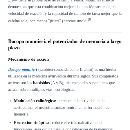
2:1— tiene su propia base de evidencia sólida. Múltiples ensayos
demuestran que esta combinación mejora la atención sostenida, la
velocidad de reacción y la capacidad de cambio de tarea mejor que la
7,10
cafeína sola, con menos "jitters" (nerviosismo)
.
Bacopa monnieri: el potenciador de memoria a largo
plazo
Mecanismo de acción
Bacopa monnieri
(también conocida como Brahmi) es una hierba
utilizada en la medicina ayurvédica durante siglos. Sus compuestos
activos son los
bacósidos
(A y B), triterpenoides saponínicos que
actúan sobre múltiples vías neurológicas:
Modulación colinérgica:
incrementa la actividad de la
acetilcolina, el neurotransmisor central en la formación de
memoria
Protección sináptica:
reduce el estrés oxidativo en el
hipocampo, área crítica para la consolidación de la memoria