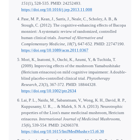
151
(1), 528-535. PMID: 24252493.
https://doi.org/10.1016/j.jep.2013.11.008
Pase, M. P., Kean, J., Sarris, J., Neale, C., Scholey, A. B., &
Stough, C. (2012). The cognitive-enhancing effects of Bacopa
monnieri: A systematic review of randomized, controlled
human clinical trials.
Journal of Alternative and
Complementary Medicine, 18
(7), 647-652. PMID: 22747190.
https://doi.org/10.1089/acm.2011.0367
Mori, K., Inatomi, S., Ouchi, K., Azumi, Y., & Tuchida, T.
(2009). Improving effects of the mushroom Yamabushitake
(Hericium erinaceus) on mild cognitive impairment: A double-
blind placebo-controlled clinical trial.
Phytotherapy
Research, 23
(3), 367-372. PMID: 18844328.
https://doi.org/10.1002/ptr.2634
Lai, P. L., Naidu, M., Sabaratnam, V., Wong, K. H., David, R. P.,
Kuppusamy, U. R., ... & Malek, S. N. A. (2013). Neurotrophic
properties of the Lion's mane medicinal mushroom, Hericium
erinaceus.
International Journal of Medicinal Mushrooms,
15
(6), 539-554. PMID: 24266378.
https://doi.org/10.1615/IntJMedMushr.v15.i6.30