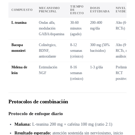
TIEMPO
MECANISMO
DOSIS
NIVEL DE
COMPUESTO
DE
PRINCIPAL
ESTUDIADA
EVIDENCIA
EFECTO
L-teanina
Ondas alfa,
30-60
200-400
Alto (6+
modulación
minutos
mg/día
RCTs)
GABA/dopamina
(agudo)
Bacopa
Colinérgico,
8-12
300 mg (50%
Alto (9+
monnieri
BDNF,
semanas
bacósidos)
RCTs, meta-
antioxidante
(crónico)
análisis)
Melena de
Estimulación
8-16
1-3 g/día
Preliminar (1
león
NGF
semanas
RCT
(crónico)
positivo)
Protocolos de combinación
Protocolo de enfoque diario
Mañana:
L-teanina 200 mg + cafeína 100 mg (ratio 2:1)
Resultado esperado:
atención sostenida sin nerviosismo, inicio