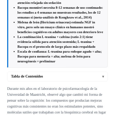
atención relajada sin sedación
Bacopa monnieri necesita 8-12 semanas de uso continuado:
los estudios a 4 semanas no muestran resultados, los de 12
semanas sí (meta-análisis de Kongkeaw et al., 2014)
Melena de león (Hericium erinaceus) estimula NGF in
vitro, pero solo un ensayo clínico en humanos mostró
beneficios cognitivos en adultos mayores con deterioro leve
La combinación L-teanina + cafeína (ratio 2:1) tiene
evidencia sólida para atención sostenida; L-teanina +
Bacopa es el protocolo de largo plazo más respaldado
Escala de confianza: L-teanina para enfoque agudo = alta;
Bacopa para memoria = alta; melena de león para
neurogénesis = preliminar
Tabla de Contenidos
▾
Durante mis años en el laboratorio de psicofarmacología de la
Universidad de Maastricht, observé algo que cambió mi forma de
pensar sobre la cognición: los compuestos que producían mejoras
cognitivas más consistentes no eran los estimulantes potentes, sino
moléculas sutiles que trabajaban
con
la bioquímica cerebral en lugar