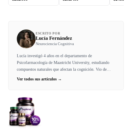
ESCRITO POR
Lucía Fernández
Neurociencia Cognitiva
Lucía investigó 4 años en el departamento de
Psicofarmacología de Maastricht University, estudiando
compuestos naturales que afectan la cognición. Vio de
primera mano cómo Lactobacillus rhamnosus JB-1
Ver todos sus artículos →
mejoraba marcadores de ansiedad en 4 semanas. Un
probiótico afectando el cerebro a través del nervio vago le
definió su carrera.