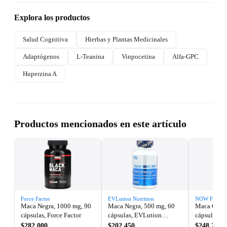
Explora los productos
Salud Cognitiva
Hierbas y Plantas Medicinales
Adaptógenos
L-Teanina
Vinpocetina
Alfa-GPC
Huperzina A
Productos mencionados en este artículo
Force Factor
EVLution Nutrition
NOW Foods
Maca Negra, 1000 mg, 90
Maca Negra, 500 mg, 60
Maca Cruda
cápsulas, Force Factor
cápsulas, EVLution
cápsulas, 
Nutrition
$282.000
$202.450
$248.200