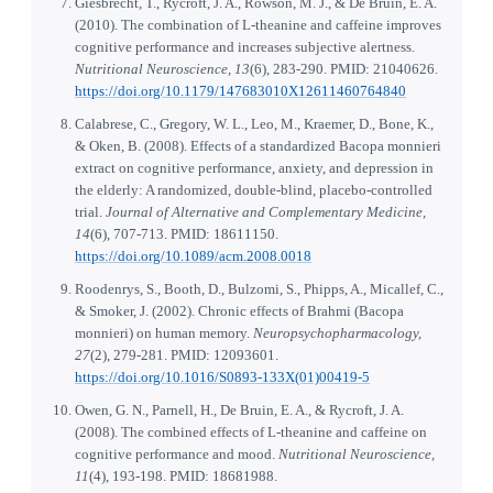
Giesbrecht, T., Rycroft, J. A., Rowson, M. J., & De Bruin, E. A.
(2010). The combination of L-theanine and caffeine improves
cognitive performance and increases subjective alertness.
Nutritional Neuroscience, 13
(6), 283-290. PMID: 21040626.
https://doi.org/10.1179/147683010X12611460764840
Calabrese, C., Gregory, W. L., Leo, M., Kraemer, D., Bone, K.,
& Oken, B. (2008). Effects of a standardized Bacopa monnieri
extract on cognitive performance, anxiety, and depression in
the elderly: A randomized, double-blind, placebo-controlled
trial.
Journal of Alternative and Complementary Medicine,
14
(6), 707-713. PMID: 18611150.
https://doi.org/10.1089/acm.2008.0018
Roodenrys, S., Booth, D., Bulzomi, S., Phipps, A., Micallef, C.,
& Smoker, J. (2002). Chronic effects of Brahmi (Bacopa
monnieri) on human memory.
Neuropsychopharmacology,
27
(2), 279-281. PMID: 12093601.
https://doi.org/10.1016/S0893-133X(01)00419-5
Owen, G. N., Parnell, H., De Bruin, E. A., & Rycroft, J. A.
(2008). The combined effects of L-theanine and caffeine on
cognitive performance and mood.
Nutritional Neuroscience,
11
(4), 193-198. PMID: 18681988.