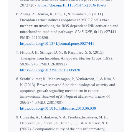
20727207.
https://doi.org/10.1186/1471-230X-10-96
Zhang, Z., Teruya, K., Eto, H., & Shirahata, S. (2011).
Fucoidan extract induces apoptosis in MCF-7 cells via a
mechanism involving the ROS-dependent JNK activation and
mitochondria-mediated pathways.
PLoS ONE
, 6(11), e27441.
PMID: 22102896.
https://doi.org/10.1371/journal.pone.0027441
Fitton, J. H., Stringer, D. N., & Karpiniec, S. S. (2015).
Therapies from fucoidan: An update.
Marine Drugs
, 13(9),
5920-5946. PMID: 26389927.
https://doi.org/10.3390/md13095920
Senthilkumar, K., Manivasagan, P., Venkatesan, J., & Kim, S.
K. (2013). Brown seaweed fucoidan: biological activity and
apoptosis, growth signaling mechanism in cancer.
International Journal of Biological Macromolecules
, 60,
366-374. PMID: 23817097.
https://doi.org/10.1016/j.ijbiomac.2013.06.030
Cumashi, A., Ushakova, N. A., Preobrazhenskaya, M. E.,
D'Incecco, A., Piccoli, A., Totani, L., ... & Nifantiev, N. E.
(2007). A comparative study of the anti-inflammatory,