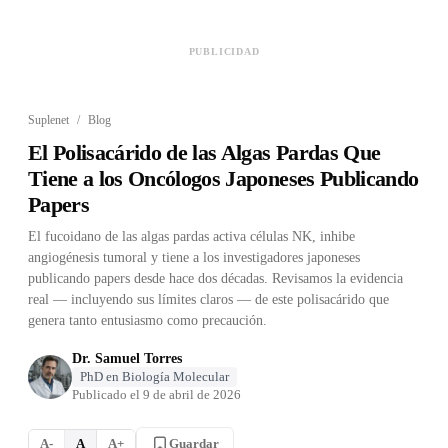
PUBLICIDAD
Suplenet
/
Blog
El Polisacárido de las Algas Pardas Que
Tiene a los Oncólogos Japoneses Publicando
Papers
El fucoidano de las algas pardas activa células NK, inhibe
angiogénesis tumoral y tiene a los investigadores japoneses
publicando papers desde hace dos décadas. Revisamos la evidencia
real — incluyendo sus límites claros — de este polisacárido que
genera tanto entusiasmo como precaución.
Dr. Samuel Torres
PhD en Biología Molecular
Publicado el
9 de abril de 2026
Guardar
A-
A
A+