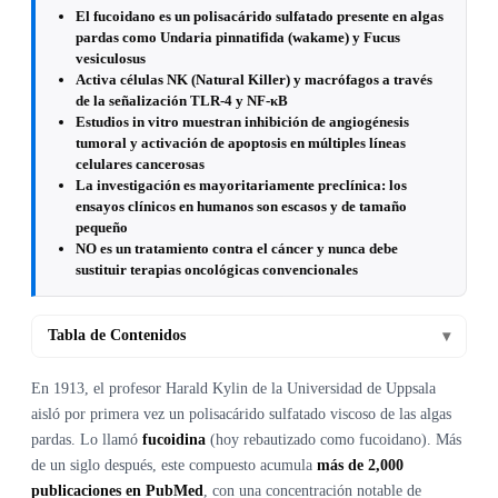
El fucoidano es un polisacárido sulfatado presente en algas
pardas como Undaria pinnatifida (wakame) y Fucus
vesiculosus
Activa células NK (Natural Killer) y macrófagos a través
de la señalización TLR-4 y NF-κB
Estudios in vitro muestran inhibición de angiogénesis
tumoral y activación de apoptosis en múltiples líneas
celulares cancerosas
La investigación es mayoritariamente preclínica: los
ensayos clínicos en humanos son escasos y de tamaño
pequeño
NO es un tratamiento contra el cáncer y nunca debe
sustituir terapias oncológicas convencionales
Tabla de Contenidos
▾
En 1913, el profesor Harald Kylin de la Universidad de Uppsala
aisló por primera vez un polisacárido sulfatado viscoso de las algas
pardas. Lo llamó
fucoidina
(hoy rebautizado como fucoidano). Más
de un siglo después, este compuesto acumula
más de 2,000
publicaciones en PubMed
, con una concentración notable de