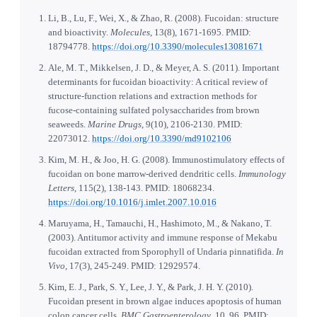
Li, B., Lu, F., Wei, X., & Zhao, R. (2008). Fucoidan: structure
and bioactivity.
Molecules
, 13(8), 1671-1695. PMID:
18794778.
https://doi.org/10.3390/molecules13081671
Ale, M. T., Mikkelsen, J. D., & Meyer, A. S. (2011). Important
determinants for fucoidan bioactivity: A critical review of
structure-function relations and extraction methods for
fucose-containing sulfated polysaccharides from brown
seaweeds.
Marine Drugs
, 9(10), 2106-2130. PMID:
22073012.
https://doi.org/10.3390/md9102106
Kim, M. H., & Joo, H. G. (2008). Immunostimulatory effects of
fucoidan on bone marrow-derived dendritic cells.
Immunology
Letters
, 115(2), 138-143. PMID: 18068234.
https://doi.org/10.1016/j.imlet.2007.10.016
Maruyama, H., Tamauchi, H., Hashimoto, M., & Nakano, T.
(2003). Antitumor activity and immune response of Mekabu
fucoidan extracted from Sporophyll of Undaria pinnatifida.
In
Vivo
, 17(3), 245-249. PMID: 12929574.
Kim, E. J., Park, S. Y., Lee, J. Y., & Park, J. H. Y. (2010).
Fucoidan present in brown algae induces apoptosis of human
colon cancer cells.
BMC Gastroenterology
, 10, 96. PMID: