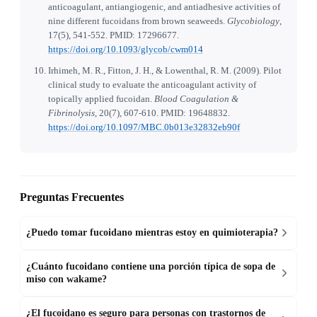
anticoagulant, antiangiogenic, and antiadhesive activities of
nine different fucoidans from brown seaweeds.
Glycobiology
,
17(5), 541-552. PMID: 17296677.
https://doi.org/10.1093/glycob/cwm014
Irhimeh, M. R., Fitton, J. H., & Lowenthal, R. M. (2009). Pilot
clinical study to evaluate the anticoagulant activity of
topically applied fucoidan.
Blood Coagulation &
Fibrinolysis
, 20(7), 607-610. PMID: 19648832.
https://doi.org/10.1097/MBC.0b013e32832eb90f
Preguntas Frecuentes
¿Puedo tomar fucoidano mientras estoy en quimioterapia?
¿Cuánto fucoidano contiene una porción típica de sopa de
miso con wakame?
¿El fucoidano es seguro para personas con trastornos de