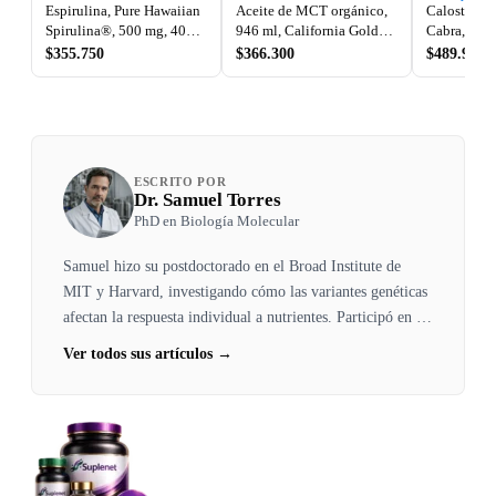
Espirulina, Pure Hawaiian
Aceite de MCT orgánico,
Calostro de
Spirulina®, 500 mg, 400
946 ml, California Gold
Cabra, 120 
tabletas, Nutrex Hawaii
Nutrition
Capra
$355.750
$366.300
$489.900
ESCRITO POR
Dr. Samuel Torres
PhD en Biología Molecular
Samuel hizo su postdoctorado en el Broad Institute de
MIT y Harvard, investigando cómo las variantes genéticas
afectan la respuesta individual a nutrientes. Participó en la
investigación que demostró cómo el gen BCMO1 afecta la
Ver todos sus artículos →
conversión de beta-caroteno a vitamina A. Regresó a
Colombia convencido de que la nutrición personalizada
basada en genética es el futuro.