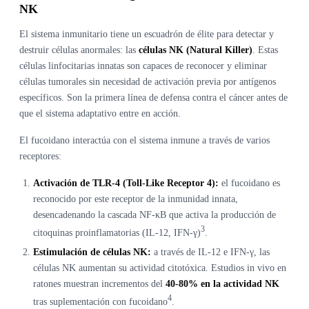
NK
El sistema inmunitario tiene un escuadrón de élite para detectar y
destruir células anormales: las
células NK (Natural Killer)
. Estas
células linfocitarias innatas son capaces de reconocer y eliminar
células tumorales sin necesidad de activación previa por antígenos
específicos. Son la primera línea de defensa contra el cáncer antes de
que el sistema adaptativo entre en acción.
El fucoidano interactúa con el sistema inmune a través de varios
receptores:
Activación de TLR-4 (Toll-Like Receptor 4):
el fucoidano es
reconocido por este receptor de la inmunidad innata,
desencadenando la cascada NF-κB que activa la producción de
3
citoquinas proinflamatorias (IL-12, IFN-γ)
.
Estimulación de células NK:
a través de IL-12 e IFN-γ, las
células NK aumentan su actividad citotóxica. Estudios in vivo en
ratones muestran incrementos del
40-80% en la actividad NK
4
tras suplementación con fucoidano
.