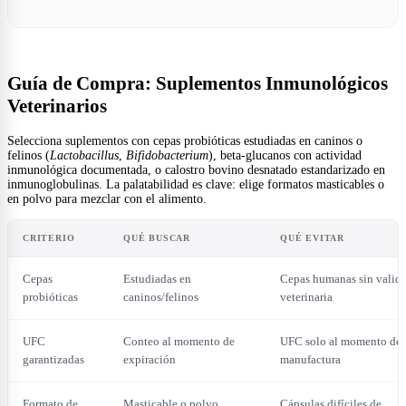
Guía de Compra: Suplementos Inmunológicos
Veterinarios
Selecciona suplementos con cepas probióticas estudiadas en caninos o
felinos (
Lactobacillus
,
Bifidobacterium
), beta-glucanos con actividad
inmunológica documentada, o calostro bovino desnatado estandarizado en
inmunoglobulinas. La palatabilidad es clave: elige formatos masticables o
en polvo para mezclar con el alimento.
CRITERIO
QUÉ BUSCAR
QUÉ EVITAR
Cepas
Estudiadas en
Cepas humanas sin valid
probióticas
caninos/felinos
veterinaria
UFC
Conteo al momento de
UFC solo al momento de
garantizadas
expiración
manufactura
Formato de
Masticable o polvo
Cápsulas difíciles de