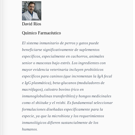
David Ríos
Químico Farmacéutico
El sistema inmunitario de perros y gatos puede
beneficiarse significativamente de suplementos
específicos, especialmente en cachorros, animales
senior o mascotas bajo estrés. Los ingredientes con
mayor evidencia veterinaria incluyen probióticos
específicos para caninos (que incrementan la IgA fecal
e IgG plasmática), beta-glucanos (moduladores de
macrófagos), calostro bovino (rico en
inmunoglobulinas transferibles) y hongos medicinales
como el shiitake y el reishi. Es fundamental seleccionar
formulaciones diseñadas específicamente para la
especie, ya que la microbiota y los requerimientos
inmunológicos difieren sustancialmente de los
humanos.