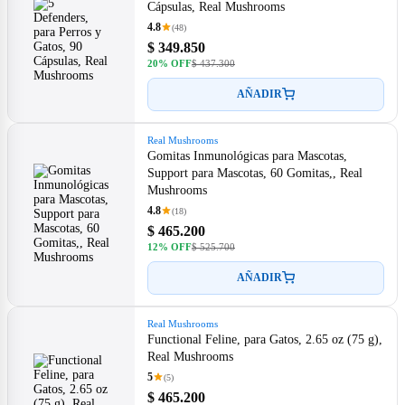
Cápsulas, Real Mushrooms
4.8
(48)
$ 349.850
20% OFF
$ 437.300
AÑADIR
Real Mushrooms
Gomitas Inmunológicas para Mascotas,
Support para Mascotas, 60 Gomitas,, Real
Mushrooms
4.8
(18)
$ 465.200
12% OFF
$ 525.700
AÑADIR
Real Mushrooms
Functional Feline, para Gatos, 2.65 oz (75 g),
Real Mushrooms
5
(5)
$ 465.200