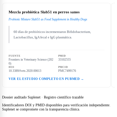
Mezcla probiótica Slab51 en perros sanos
Probiotic Mixture Slab51 as Food Supplement in Healthy Dogs
60 días de probióticos incrementaron Bifidobacterium,
Lactobacillus, IgA fecal e IgG plasmática.
FUENTE
PMID
Frontiers in Veterinary Science (202
33102555
0)
DOI
PMCID
10.3389/fvets.2020.00613
PMC7499176
VER EL ESTUDIO COMPLETO EN PUBMED →
Dossier auditado Suplenet · Registro científico trazable
Identificadores DOI y PMID disponibles para verificación independiente.
Suplenet se compromete con la transparencia clínica.