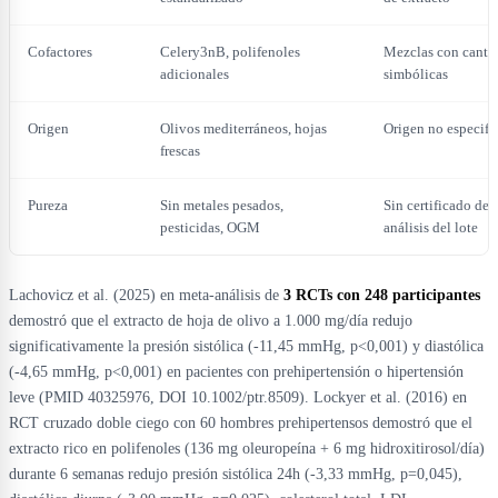
Cofactores
Celery3nB, polifenoles
Mezclas con canti
adicionales
simbólicas
Origen
Olivos mediterráneos, hojas
Origen no especifi
frescas
Pureza
Sin metales pesados,
Sin certificado de
pesticidas, OGM
análisis del lote
Lachovicz et al. (2025) en meta-análisis de
3 RCTs con 248 participantes
demostró que el extracto de hoja de olivo a 1.000 mg/día redujo
significativamente la presión sistólica (-11,45 mmHg, p<0,001) y diastólica
(-4,65 mmHg, p<0,001) en pacientes con prehipertensión o hipertensión
leve (PMID 40325976, DOI 10.1002/ptr.8509). Lockyer et al. (2016) en
RCT cruzado doble ciego con 60 hombres prehipertensos demostró que el
extracto rico en polifenoles (136 mg oleuropeína + 6 mg hidroxitirosol/día)
durante 6 semanas redujo presión sistólica 24h (-3,33 mmHg, p=0,045),