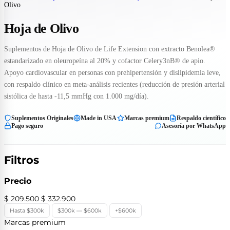
Olivo
Hoja de Olivo
Suplementos de Hoja de Olivo de Life Extension con extracto Benolea®
estandarizado en oleuropeína al 20% y cofactor Celery3nB® de apio.
Apoyo cardiovascular en personas con prehipertensión y dislipidemia leve,
con respaldo clínico en meta-análisis recientes (reducción de presión arterial
sistólica de hasta -11,5 mmHg con 1.000 mg/día).
Suplementos Originales
Made in USA
Marcas premium
Respaldo científico
Pago seguro
Asesoría por WhatsApp
Filtros
Precio
$ 209.500
$ 332.900
Hasta $300k
$300k — $600k
+$600k
Marcas premium