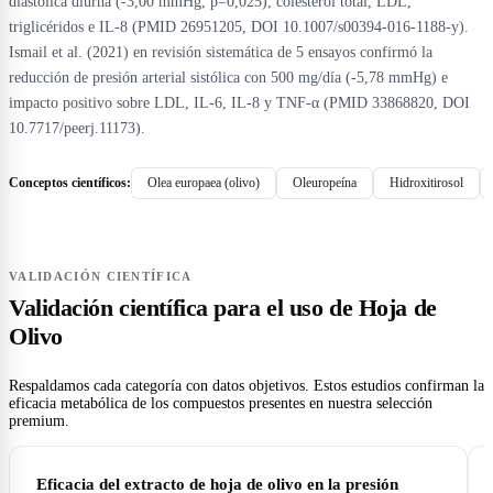
diastólica diurna (-3,00 mmHg, p=0,025), colesterol total, LDL,
triglicéridos e IL-8 (PMID 26951205, DOI 10.1007/s00394-016-1188-y).
Ismail et al. (2021) en revisión sistemática de 5 ensayos confirmó la
reducción de presión arterial sistólica con 500 mg/día (-5,78 mmHg) e
impacto positivo sobre LDL, IL-6, IL-8 y TNF-α (PMID 33868820, DOI
10.7717/peerj.11173).
Conceptos científicos:
Olea europaea (olivo)
Oleuropeína
Hidroxitirosol
VALIDACIÓN CIENTÍFICA
Validación científica para el uso de Hoja de
Olivo
Respaldamos cada categoría con datos objetivos. Estos estudios confirman la
eficacia metabólica de los compuestos presentes en nuestra selección
premium.
Eficacia del extracto de hoja de olivo en la presión