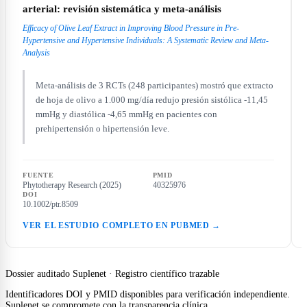
arterial: revisión sistemática y meta-análisis
Efficacy of Olive Leaf Extract in Improving Blood Pressure in Pre-
Hypertensive and Hypertensive Individuals: A Systematic Review and Meta-
Analysis
Meta-análisis de 3 RCTs (248 participantes) mostró que extracto
de hoja de olivo a 1.000 mg/día redujo presión sistólica -11,45
mmHg y diastólica -4,65 mmHg en pacientes con
prehipertensión o hipertensión leve.
FUENTE
PMID
Phytotherapy Research (2025)
40325976
DOI
10.1002/ptr.8509
VER EL ESTUDIO COMPLETO EN PUBMED →
Dossier auditado Suplenet · Registro científico trazable
Identificadores DOI y PMID disponibles para verificación independiente.
Suplenet se compromete con la transparencia clínica.