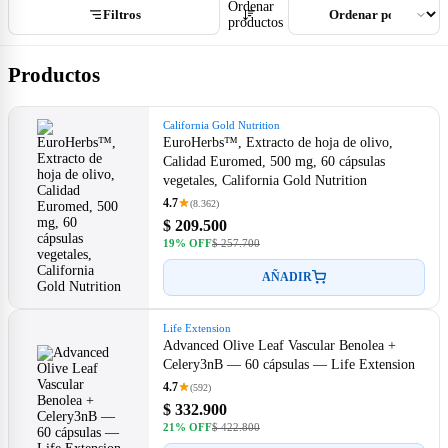
Ordenar
Filtros
productos
Productos
California Gold Nutrition
EuroHerbs™, Extracto de hoja de olivo,
Calidad Euromed, 500 mg, 60 cápsulas
vegetales, California Gold Nutrition
4.7
(8.362)
$ 209.500
19% OFF
$ 257.700
AÑADIR
Life Extension
Advanced Olive Leaf Vascular Benolea +
Celery3nB — 60 cápsulas — Life Extension
4.7
(592)
$ 332.900
21% OFF
$ 422.800