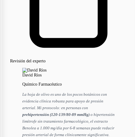
Revisión del experto
David Ríos
Químico Farmacéutico
La hoja de olivo es uno de los pocos botánicos con
evidencia clínica robusta para apoyo de presión
arterial. Mi protocolo: en personas con
prehipertensión (120-139/80-89 mmHg)
o hipertensión
limítrofe sin tratamiento farmacológico, el extracto
Benolea a 1.000 mg/día por 6-8 semanas puede reducir
presión arterial de forma clínicamente significativa.