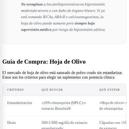
No reemplaza
a los antihipertensivos en hipertensión
moderada-severa o con daño de órgano blanco. Si ya
está tomando IECAs, ARA-II o calcioantagonistas, la
hoja de olivo puede sumarse pero
siempre bajo
supervisión médica
por riesgo de hipotensión aditiva.
Guía de Compra: Hoja de Olivo
El mercado de hoja de olivo está saturado de polvo crudo sin estandarizar.
Estos son los criterios para elegir un suplemento con potencia clínica.
CRITERIO
QUÉ BUSCAR
QUÉ EVITAR
Estandarización
≥20% oleuropeína (HPLC) o
«Hoja de olivo» s
extracto Benolea®
de oleuropeína
Dosis
500-1.000 mg/día de extracto
Cápsulas con <10
estandarizado
de extracto