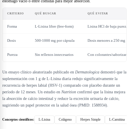
estómago vacío o entre comidas para mejor absorción.
CRITERIO
QUÉ BUSCAR
QUÉ EVITAR
Forma
L-Lisina libre (free-form)
Lisina HCl de baja pureza
Dosis
500-1000 mg por cápsula
Dosis menores a 250 mg
Pureza
Sin rellenos innecesarios
Con colorantes/saborizant
Un ensayo clínico aleatorizado publicado en
Dermatologica
demostró que la
suplementación con 1 g de L-Lisina diaria redujo significativamente la
recurrencia de herpes labial (HSV-1) comparado con placebo durante un
período de 12 meses. Un estudio en
Nutrition
confirmó que la lisina mejora
la absorción de calcio intestinal y reduce la excreción urinaria de calcio,
sugiriendo un papel protector en la salud ósea (PMID: 1588934).
Conceptos científicos:
L-Lisina
Colágeno
Herpes Simple
L-Carnitina