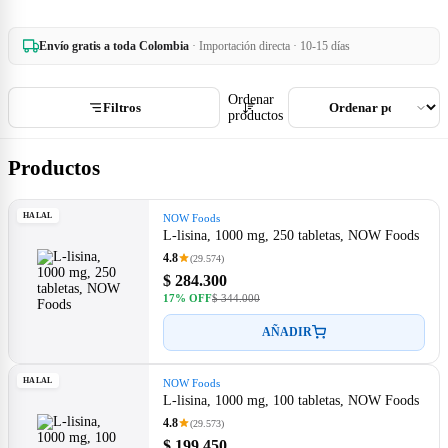
Envío gratis a toda Colombia
· Importación directa · 10-15 días
Ordenar
Filtros
productos
Productos
HALAL
NOW Foods
L-lisina, 1000 mg, 250 tabletas, NOW Foods
4.8
(29.574)
$ 284.300
17% OFF
$ 344.000
AÑADIR
HALAL
NOW Foods
L-lisina, 1000 mg, 100 tabletas, NOW Foods
4.8
(29.573)
$ 199.450