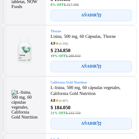
8% OFF
$ 217.400
AÑADIR
Thorne
Lisina, 500 mg, 60 Cápsulas, Thorne
4.9
(4.330)
$ 234.850
19% OFF
$ 288.850
AÑADIR
California Gold Nutrition
L-lisina, 500 mg, 60 cápsulas vegetales,
California Gold Nutrition
4.8
(4.497)
$ 184.050
21% OFF
$ 233.750
AÑADIR