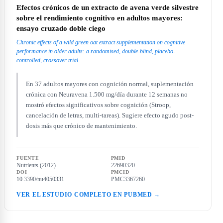
Efectos crónicos de un extracto de avena verde silvestre
sobre el rendimiento cognitivo en adultos mayores:
ensayo cruzado doble ciego
Chronic effects of a wild green oat extract supplementation on cognitive
performance in older adults: a randomised, double-blind, placebo-
controlled, crossover trial
En 37 adultos mayores con cognición normal, suplementación
crónica con Neuravena 1.500 mg/día durante 12 semanas no
mostró efectos significativos sobre cognición (Stroop,
cancelación de letras, multi-tareas). Sugiere efecto agudo post-
dosis más que crónico de mantenimiento.
FUENTE
PMID
Nutrients (2012)
22690320
DOI
PMCID
10.3390/nu4050331
PMC3367260
VER EL ESTUDIO COMPLETO EN PUBMED →