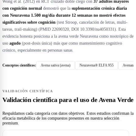
Wong et al. (2012) en RCT cruzado doble ciego con
37 adultos mayores
con cognición normal
demostró que la
suplementación crónica diaria
con Neuravena 1.500 mg/día durante 12 semanas no mostró efectos
significativos sobre cognición
(test Stroop, cancelación de letras, multi-
tareas, trail-making) (PMID 22690320, DOI 10.3390/nu4050331). Esta
evidencia honesta posiciona a la avena verde Neuravena como nootrópico de
uso
agudo
(post-dosis única) más que como mantenimiento cognitivo
crónico, especialmente en personas sanas.
Conceptos científicos:
Avena sativa (avena)
Neuravena® ELFA 955
Avenantr
VALIDACIÓN CIENTÍFICA
Validación científica para el uso de Avena Verde
Respaldamos cada categoría con datos objetivos. Estos estudios confirman la
eficacia metabólica de los compuestos presentes en nuestra selección
premium.