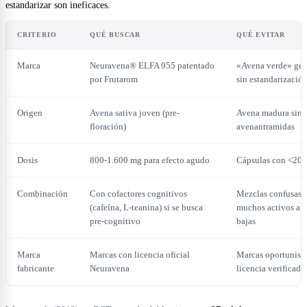
estandarizar son ineficaces.
CRITERIO
QUÉ BUSCAR
QUÉ EVITAR
Marca
Neuravena® ELFA 955 patentado
«Avena verde» gen
por Frutarom
sin estandarizació
Origen
Avena sativa joven (pre-
Avena madura sin
floración)
avenantramidas
Dosis
800-1.600 mg para efecto agudo
Cápsulas con <20
Combinación
Con cofactores cognitivos
Mezclas confusas 
(cafeína, L-teanina) si se busca
muchos activos a d
pre-cognitivo
bajas
Marca
Marcas con licencia oficial
Marcas oportunista
fabricante
Neuravena
licencia verificada