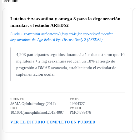
premium.
Luteína + zeaxantina y omega 3 para la degeneración
macular: el estudio AREDS2
Lutein + zeaxanthin and omega-3 fatty acids for age-related macular
degeneration: the Age-Related Eye Disease Study 2 (AREDS2)
4,203 participantes seguidos durante 5 años demostraron que 10
mg luteína + 2 mg zeaxantina reducen un 18% el riesgo de
progresión a DMAE avanzada, estableciendo el estándar de
suplementación ocular.
FUENTE
PMID
JAMA Ophthalmology (2014)
24604327
DOI
PMCID
10.1001/jamaophthalmol.2013.4997
PMC4778476
VER EL ESTUDIO COMPLETO EN PUBMED →