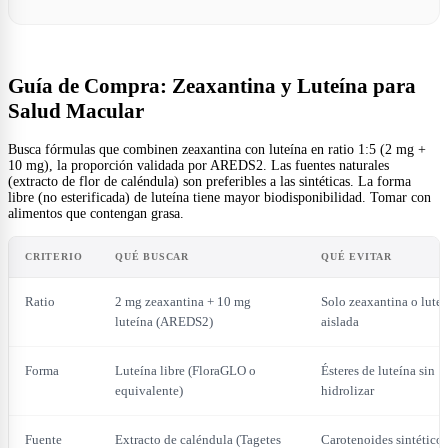
Guía de Compra: Zeaxantina y Luteína para
Salud Macular
Busca fórmulas que combinen zeaxantina con luteína en ratio 1:5 (2 mg +
10 mg), la proporción validada por AREDS2. Las fuentes naturales
(extracto de flor de caléndula) son preferibles a las sintéticas. La forma
libre (no esterificada) de luteína tiene mayor biodisponibilidad. Tomar con
alimentos que contengan grasa.
CRITERIO
QUÉ BUSCAR
QUÉ EVITAR
Ratio
2 mg zeaxantina + 10 mg
Solo zeaxantina o luteí
luteína (AREDS2)
aislada
Forma
Luteína libre (FloraGLO o
Ésteres de luteína sin
equivalente)
hidrolizar
Fuente
Extracto de caléndula (Tagetes
Carotenoides sintéticos