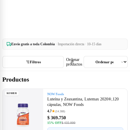
Envío gratis a toda Colombia
· Importación directa · 10-15 días
Ordenar
Filtros
productos
Productos
KOSHER
NOW Foods
Luteína y Zeaxantina, Lutemax 2020®,120
cápsulas, NOW Foods
4.7
(14.388)
$ 369.750
15% OFF
$ 435.000