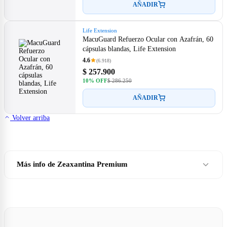
AÑADIR
Life Extension
MacuGuard Refuerzo Ocular con Azafrán, 60
cápsulas blandas, Life Extension
4.6
(6.918)
$ 257.900
10% OFF
$ 286.250
AÑADIR
Volver arriba
Más info de Zeaxantina Premium