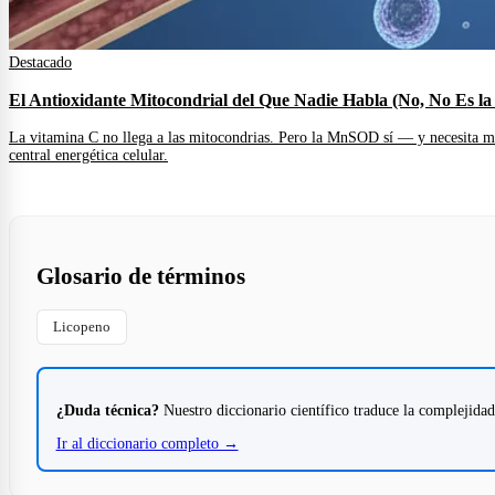
Destacado
El Antioxidante Mitocondrial del Que Nadie Habla (No, No Es la
La vitamina C no llega a las mitocondrias. Pero la MnSOD sí — y necesita man
central energética celular.
Glosario de términos
Licopeno
¿Duda técnica?
Nuestro diccionario científico traduce la complejidad
Ir al diccionario completo →