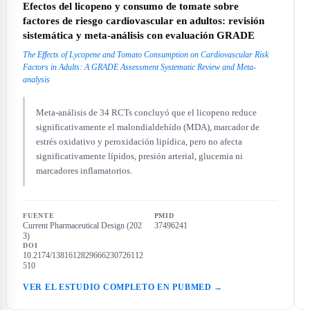
Efectos del licopeno y consumo de tomate sobre
factores de riesgo cardiovascular en adultos: revisión
sistemática y meta-análisis con evaluación GRADE
The Effects of Lycopene and Tomato Consumption on Cardiovascular Risk
Factors in Adults: A GRADE Assessment Systematic Review and Meta-
analysis
Meta-análisis de 34 RCTs concluyó que el licopeno reduce
significativamente el malondialdehído (MDA), marcador de
estrés oxidativo y peroxidación lipídica, pero no afecta
significativamente lípidos, presión arterial, glucemia ni
marcadores inflamatorios.
FUENTE
PMID
Current Pharmaceutical Design (202
37496241
3)
DOI
10.2174/1381612829666230726112
510
VER EL ESTUDIO COMPLETO EN PUBMED →