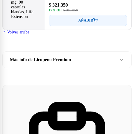
$ 321.350
17% OFF
$ 388.850
AÑADIR
Volver arriba
Más info de Licopeno Premium