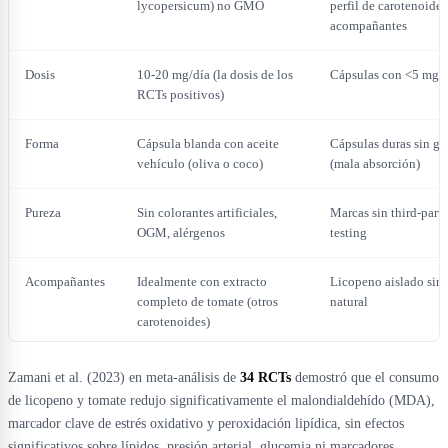
lycopersicum) no GMO
perfil de carotenoides
acompañantes
Dosis
10-20 mg/día (la dosis de los
Cápsulas con <5 mg
RCTs positivos)
Forma
Cápsula blanda con aceite
Cápsulas duras sin gr
vehículo (oliva o coco)
(mala absorción)
Pureza
Sin colorantes artificiales,
Marcas sin third-part
OGM, alérgenos
testing
Acompañantes
Idealmente con extracto
Licopeno aislado sin 
completo de tomate (otros
natural
carotenoides)
Zamani et al. (2023) en meta-análisis de
34 RCTs
demostró que el consumo
de licopeno y tomate redujo significativamente el malondialdehído (MDA),
marcador clave de estrés oxidativo y peroxidación lipídica, sin efectos
significativos sobre lípidos, presión arterial, glucemia ni marcadores