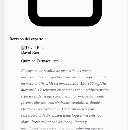
Revisión del experto
David Ríos
Químico Farmacéutico
El extracto de semilla de uva es de los pocos
antioxidantes con efecto cardiovascular reproducible
en meta-análisis. Mi recomendación:
150-300 mg/día
durante 8-12 semanas
en personas con prehipertensión
o factores de riesgo cardiovascular —especialmente
jóvenes obesos o con síndrome metabólico, donde el
efecto es más marcado—. La combinación con
resveratrol Life Extension tiene lógica mecanística
clara.
Precaución:
con anticoagulantes y
antiplaquetarios por su actividad sobre agregación;