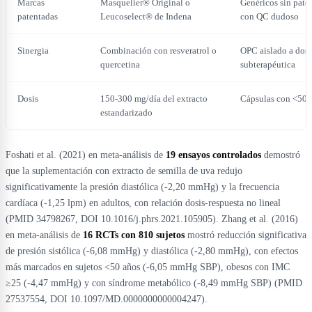
Marcas
Masquelier® Original o
Genéricos sin pate
patentadas
Leucoselect® de Indena
con QC dudoso
Sinergia
Combinación con resveratrol o
OPC aislado a dosi
quercetina
subterapéutica
Dosis
150-300 mg/día del extracto
Cápsulas con <50
estandarizado
Foshati et al. (2021) en meta-análisis de
19 ensayos controlados
demostró
que la suplementación con extracto de semilla de uva redujo
significativamente la presión diastólica (-2,20 mmHg) y la frecuencia
cardíaca (-1,25 lpm) en adultos, con relación dosis-respuesta no lineal
(PMID 34798267, DOI 10.1016/j.phrs.2021.105905). Zhang et al. (2016)
en meta-análisis de
16 RCTs con 810 sujetos
mostró reducción significativa
de presión sistólica (-6,08 mmHg) y diastólica (-2,80 mmHg), con efectos
más marcados en sujetos <50 años (-6,05 mmHg SBP), obesos con IMC
≥25 (-4,47 mmHg) y con síndrome metabólico (-8,49 mmHg SBP) (PMID
27537554, DOI 10.1097/MD.0000000000004247).