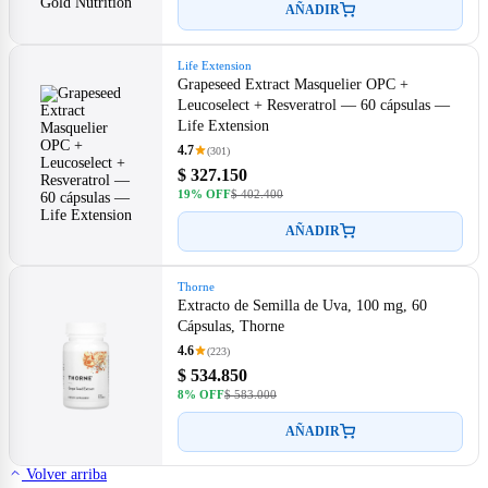
AÑADIR
Life Extension
Grapeseed Extract Masquelier OPC +
Leucoselect + Resveratrol — 60 cápsulas —
Life Extension
4.7
(301)
$ 327.150
19% OFF
$ 402.400
AÑADIR
Thorne
Extracto de Semilla de Uva, 100 mg, 60
Cápsulas, Thorne
4.6
(223)
$ 534.850
8% OFF
$ 583.000
AÑADIR
Volver arriba