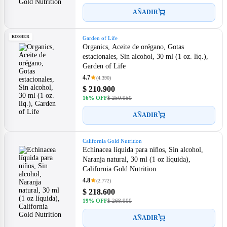
AÑADIR
KOSHER
Garden of Life
Organics, Aceite de orégano, Gotas
estacionales, Sin alcohol, 30 ml (1 oz. líq.),
Garden of Life
4.7
(4.390)
$ 210.900
16% OFF
$ 250.950
AÑADIR
California Gold Nutrition
Echinacea líquida para niños, Sin alcohol,
Naranja natural, 30 ml (1 oz líquida),
California Gold Nutrition
4.8
(2.772)
$ 218.600
19% OFF
$ 268.900
AÑADIR