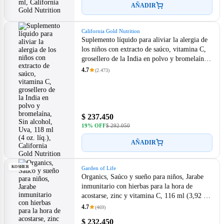
AÑADIR
California Gold Nutrition
Suplemento líquido para aliviar la alergia de
los niños con extracto de saúco, vitamina C,
grosellero de la India en polvo y bromelaína,
Sin alcohol, Uva, 118 ml (4 oz. líq.),
4.7
(2.473)
California Gold Nutrition
$ 237.450
19% OFF
$ 292.050
AÑADIR
KOSHER
Garden of Life
Organics, Saúco y sueño para niños, Jarabe
inmunitario con hierbas para la hora de
acostarse, zinc y vitamina C, 116 ml (3,92 oz.
líq.), Garden of Life
4.7
(469)
$ 232.450