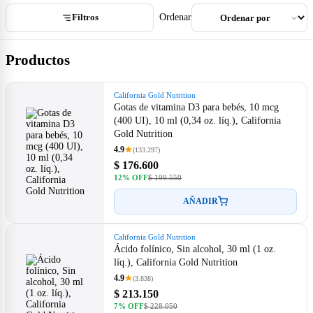
Filtros
Ordenar
Productos
California Gold Nutrition
Gotas de vitamina D3 para bebés, 10 mcg
(400 UI), 10 ml (0,34 oz. líq.), California
Gold Nutrition
4.9
(133.297)
$ 176.600
12% OFF
$ 199.550
AÑADIR
California Gold Nutrition
Ácido folínico, Sin alcohol, 30 ml (1 oz.
líq.), California Gold Nutrition
4.9
(3.838)
$ 213.150
7% OFF
$ 228.050