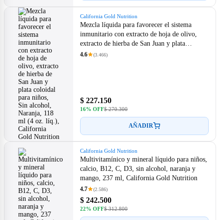
California Gold Nutrition
Mezcla líquida para favorecer el sistema
inmunitario con extracto de hoja de olivo,
extracto de hierba de San Juan y plata
coloidal para niños, Sin alcohol, Naranja, 118
4.6
(3.466)
ml (4 oz. líq.), California Gold Nutrition
$ 227.150
16% OFF
$ 270.300
AÑADIR
California Gold Nutrition
Multivitamínico y mineral líquido para niños,
calcio, B12, C, D3, sin alcohol, naranja y
mango, 237 ml, California Gold Nutrition
4.7
(2.586)
$ 242.500
22% OFF
$ 312.800