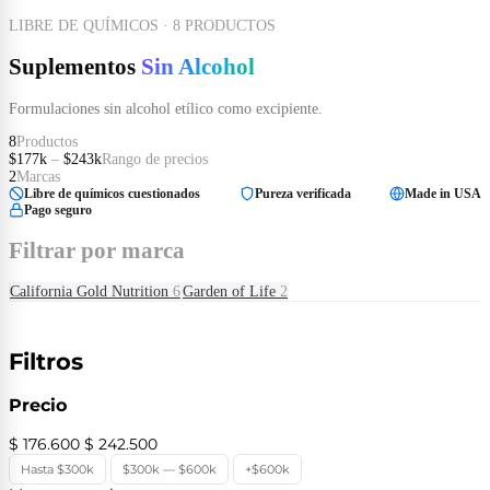
LIBRE DE QUÍMICOS · 8 PRODUCTOS
Suplementos
Sin Alcohol
Formulaciones sin alcohol etílico como excipiente.
8
Productos
$177k
–
$243k
Rango de precios
2
Marcas
Libre de químicos cuestionados
Pureza verificada
Made in USA
Pago seguro
Filtrar por marca
California Gold Nutrition
6
Garden of Life
2
Filtros
Precio
$ 176.600
$ 242.500
Hasta $300k
$300k — $600k
+$600k