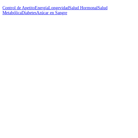
Control de Apetito
Energía
Longevidad
Salud Hormonal
Salud
Metabólica
Diabetes
Azúcar en Sangre