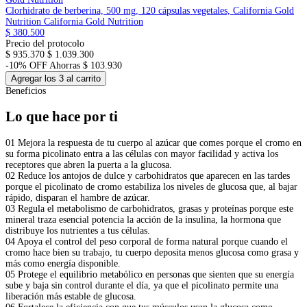
Clorhidrato de berberina, 500 mg, 120 cápsulas vegetales, California Gold
Nutrition
California Gold Nutrition
$ 380.500
Precio del protocolo
$ 935.370
$ 1.039.300
-10% OFF
Ahorras $ 103.930
Agregar los 3 al carrito
Beneficios
Lo que hace por ti
01
Mejora la respuesta de tu cuerpo al azúcar que comes porque el cromo en
su forma picolinato entra a las células con mayor facilidad y activa los
receptores que abren la puerta a la glucosa.
02
Reduce los antojos de dulce y carbohidratos que aparecen en las tardes
porque el picolinato de cromo estabiliza los niveles de glucosa que, al bajar
rápido, disparan el hambre de azúcar.
03
Regula el metabolismo de carbohidratos, grasas y proteínas porque este
mineral traza esencial potencia la acción de la insulina, la hormona que
distribuye los nutrientes a tus células.
04
Apoya el control del peso corporal de forma natural porque cuando el
cromo hace bien su trabajo, tu cuerpo deposita menos glucosa como grasa y
más como energía disponible.
05
Protege el equilibrio metabólico en personas que sienten que su energía
sube y baja sin control durante el día, ya que el picolinato permite una
liberación más estable de glucosa.