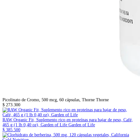
Picolinato de Cromo, 500 mcg, 60 cápsulas, Thorne
Thorne
$ 273.300
RAW Organic Fit, Suplemento rico en proteínas para bajar de peso, Café,
465 g (1 lb 0,40 oz), Garden of Life
Garden of Life
$ 385.500