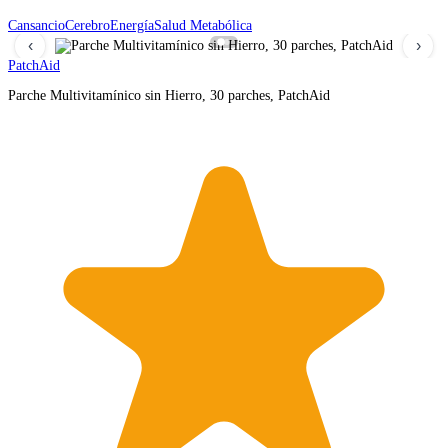
Cansancio
Cerebro
Energía
Salud Metabólica
‹
›
PatchAid
Parche Multivitamínico sin Hierro, 30 parches, PatchAid