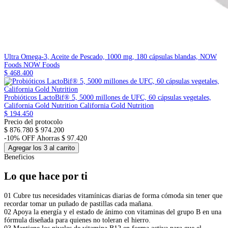
Ultra Omega-3, Aceite de Pescado, 1000 mg, 180 cápsulas blandas, NOW
Foods
NOW Foods
$ 468.400
Probióticos LactoBif® 5, 5000 millones de UFC, 60 cápsulas vegetales,
California Gold Nutrition
California Gold Nutrition
$ 194.450
Precio del protocolo
$ 876.780
$ 974.200
-10% OFF
Ahorras $ 97.420
Agregar los 3 al carrito
Beneficios
Lo que hace por ti
01
Cubre tus necesidades vitamínicas diarias de forma cómoda sin tener que
recordar tomar un puñado de pastillas cada mañana.
02
Apoya la energía y el estado de ánimo con vitaminas del grupo B en una
fórmula diseñada para quienes no toleran el hierro.