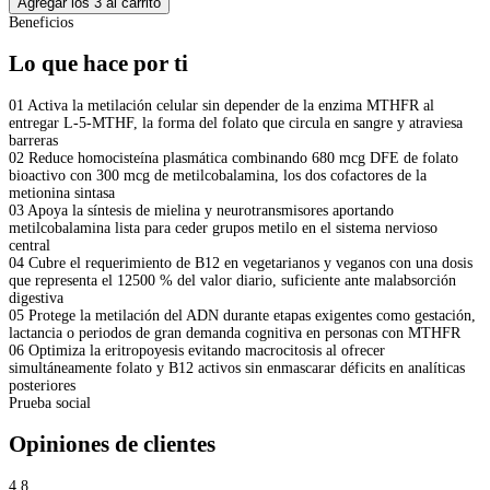
Agregar los 3 al carrito
Beneficios
Lo que hace por ti
01
Activa la metilación celular sin depender de la enzima MTHFR al
entregar L-5-MTHF, la forma del folato que circula en sangre y atraviesa
barreras
02
Reduce homocisteína plasmática combinando 680 mcg DFE de folato
bioactivo con 300 mcg de metilcobalamina, los dos cofactores de la
metionina sintasa
03
Apoya la síntesis de mielina y neurotransmisores aportando
metilcobalamina lista para ceder grupos metilo en el sistema nervioso
central
04
Cubre el requerimiento de B12 en vegetarianos y veganos con una dosis
que representa el 12500 % del valor diario, suficiente ante malabsorción
digestiva
05
Protege la metilación del ADN durante etapas exigentes como gestación,
lactancia o periodos de gran demanda cognitiva en personas con MTHFR
06
Optimiza la eritropoyesis evitando macrocitosis al ofrecer
simultáneamente folato y B12 activos sin enmascarar déficits en analíticas
posteriores
Prueba social
Opiniones de clientes
4.8