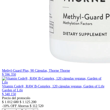
Methyl-Guard Plus, 90 Cápsulas, Thorne
Thorne
$ 596.350
Vitamin Code®, RAW B-Complex, 120 cápsulas veganas, Garden of Life
Garden of Life
$ 340.150
Precio del protocolo
$ 1.012.680
$ 1.125.200
-10% OFF
Ahorras $ 112.520