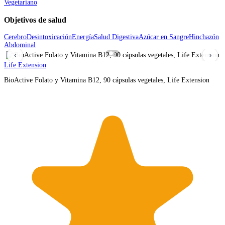
Vegetariano
Objetivos de salud
Cerebro
Desintoxicación
Energía
Salud Digestiva
Azúcar en Sangre
Hinchazón
Abdominal
‹
›
Life Extension
BioActive Folato y Vitamina B12, 90 cápsulas vegetales, Life Extension