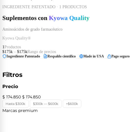
INGREDIENTE PATENTADO · 1 PRODUCTOS
Suplementos con
Kyowa Quality
Aminoácidos de grado farmacéutico
Kyowa Quality®
1
Productos
$175k
–
$175k
Rango de precios
Ingrediente Patentado
Respaldo científico
Made in USA
Pago seguro
Filtros
Precio
$ 174.850
$ 174.850
Hasta $300k
$300k — $600k
+$600k
Marcas premium