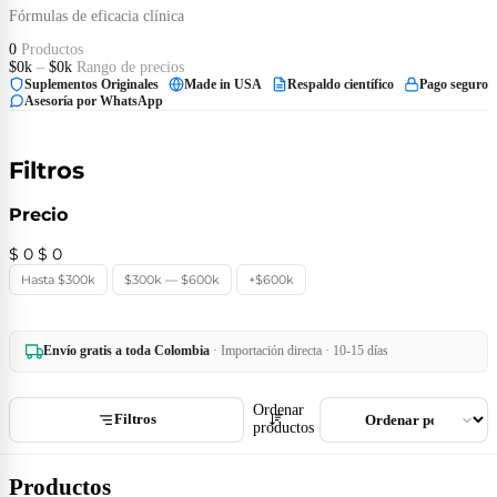
Fórmulas de eficacia clínica
0
Productos
$0k
–
$0k
Rango de precios
Suplementos Originales
Made in USA
Respaldo científico
Pago seguro
Asesoría por WhatsApp
Filtros
Precio
$ 0
$ 0
Hasta $300k
$300k — $600k
+$600k
Envío gratis a toda Colombia
· Importación directa · 10-15 días
Ordenar
Filtros
productos
Productos