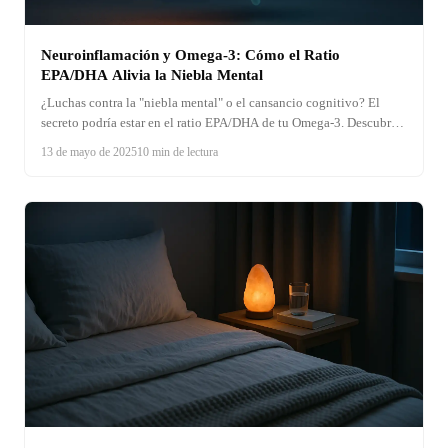
Neuroinflamación y Omega-3: Cómo el Ratio
EPA/DHA Alivia la Niebla Mental
¿Luchas contra la "niebla mental" o el cansancio cognitivo? El
secreto podría estar en el ratio EPA/DHA de tu Omega-3. Descubre
cómo estos ácidos grasos combaten la neuroinflamación y
13 de mayo de 2025
10 min de lectura
devuelven la claridad a tu mente. ¡Ciencia para un cerebro óptimo!