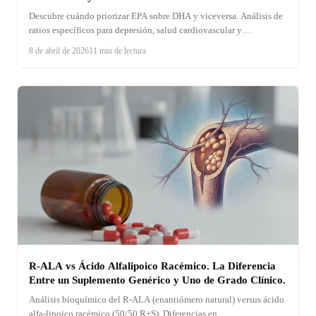
Descubre cuándo priorizar EPA sobre DHA y viceversa. Análisis de
ratios específicos para depresión, salud cardiovascular y
rendimiento cognitivo con tablas comparativas.
8 de abril de 2026
11 min de lectura
R-ALA vs Ácido Alfalipoico Racémico. La Diferencia
Entre un Suplemento Genérico y Uno de Grado Clínico.
Análisis bioquímico del R-ALA (enantiómero natural) versus ácido
alfa-lipoico racémico (50/50 R+S). Diferencias en