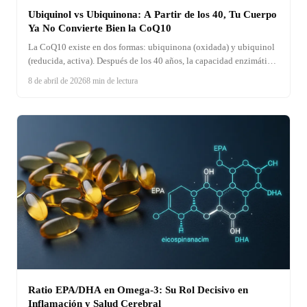
Ubiquinol vs Ubiquinona: A Partir de los 40, Tu Cuerpo
Ya No Convierte Bien la CoQ10
La CoQ10 existe en dos formas: ubiquinona (oxidada) y ubiquinol
(reducida, activa). Después de los 40 años, la capacidad enzimática
para convertir ubiquinona en ubiquinol disminuye
8 de abril de 2026
8 min de lectura
significativamente. Descubre cuál necesitas según tu edad,
medicación y estado de salud.
Ratio EPA/DHA en Omega-3: Su Rol Decisivo en
Inflamación y Salud Cerebral