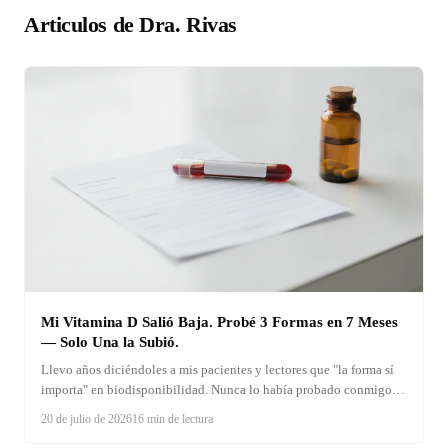
Articulos de Dra. Rivas
Mi Vitamina D Salió Baja. Probé 3 Formas en 7 Meses
— Solo Una la Subió.
Llevo años diciéndoles a mis pacientes y lectores que "la forma sí
importa" en biodisponibilidad. Nunca lo había probado conmigo
misma hasta que mi propio examen de rutina salió con la vitamina
20 de julio de 2026
16 min de lectura
D baja. Siete meses, tres formas, y análisis de sangre real al cierre de