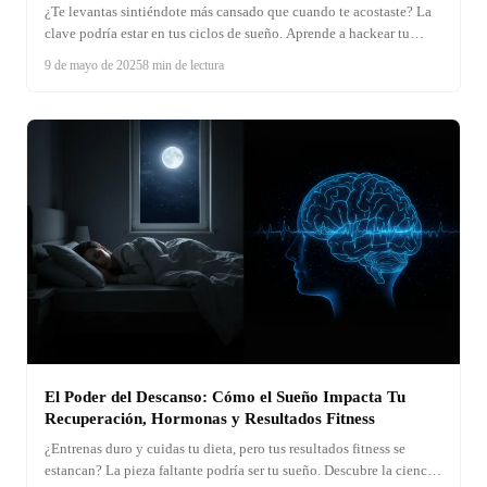
¿Te levantas sintiéndote más cansado que cuando te acostaste? La
clave podría estar en tus ciclos de sueño. Aprende a hackear tu
descanso y usa nuestra calculadora para despertar lleno de energía.
9 de mayo de 2025
8 min de lectura
¡Transforma tus mañanas!
El Poder del Descanso: Cómo el Sueño Impacta Tu
Recuperación, Hormonas y Resultados Fitness
¿Entrenas duro y cuidas tu dieta, pero tus resultados fitness se
estancan? La pieza faltante podría ser tu sueño. Descubre la ciencia