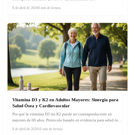
biodisponibilidad, actividad mitocondrial y evidencia clínica.
8 de abril de 2026
8 min de lectura
Estudios ALADIN y SYDNEY en neuropatía diabética. Protocolo
de quelación de Cutler. Guía de dosis según forma.
Vitamina D3 y K2 en Adultos Mayores: Sinergia para
Salud Ósea y Cardiovascular
Por qué la vitamina D3 sin K2 puede ser contraproducente en
mayores de 60 años. Protocolo basado en evidencia para salud ósea
y cardiovascular simultánea.
8 de abril de 2026
16 min de lectura