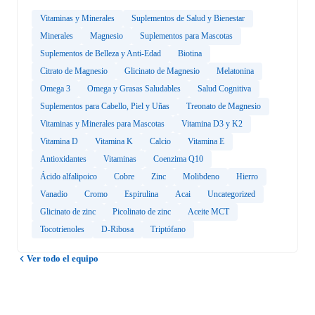
Vitaminas y Minerales
Suplementos de Salud y Bienestar
Minerales
Magnesio
Suplementos para Mascotas
Suplementos de Belleza y Anti-Edad
Biotina
Citrato de Magnesio
Glicinato de Magnesio
Melatonina
Omega 3
Omega y Grasas Saludables
Salud Cognitiva
Suplementos para Cabello, Piel y Uñas
Treonato de Magnesio
Vitaminas y Minerales para Mascotas
Vitamina D3 y K2
Vitamina D
Vitamina K
Calcio
Vitamina E
Antioxidantes
Vitaminas
Coenzima Q10
Ácido alfalipoico
Cobre
Zinc
Molibdeno
Hierro
Vanadio
Cromo
Espirulina
Acai
Uncategorized
Glicinato de zinc
Picolinato de zinc
Aceite MCT
Tocotrienoles
D-Ribosa
Triptófano
Ver todo el equipo