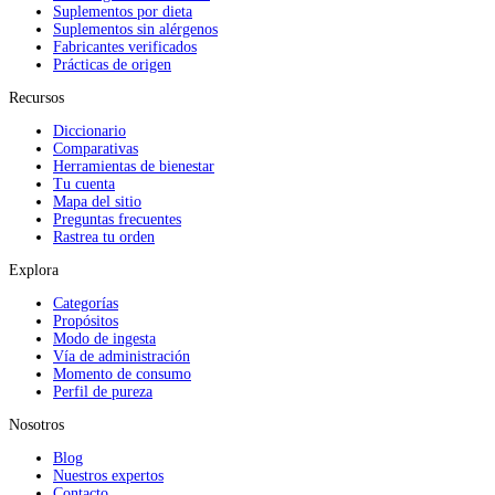
Suplementos por dieta
Suplementos sin alérgenos
Fabricantes verificados
Prácticas de origen
Recursos
Diccionario
Comparativas
Herramientas de bienestar
Tu cuenta
Mapa del sitio
Preguntas frecuentes
Rastrea tu orden
Explora
Categorías
Propósitos
Modo de ingesta
Vía de administración
Momento de consumo
Perfil de pureza
Nosotros
Blog
Nuestros expertos
Contacto