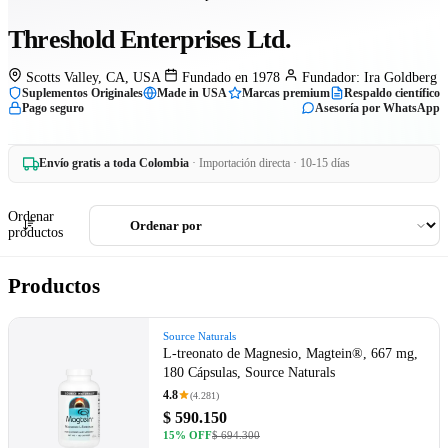
Threshold Enterprises Ltd.
Scotts Valley, CA, USA
Fundado en 1978
Fundador: Ira Goldberg
Suplementos Originales
Made in USA
Marcas premium
Respaldo científico
Pago seguro
Asesoría por WhatsApp
Envío gratis a toda Colombia
· Importación directa · 10-15 días
Ordenar
productos
Productos
Source Naturals
L-treonato de Magnesio, Magtein®, 667 mg,
180 Cápsulas, Source Naturals
4.8
(4.281)
$ 590.150
15% OFF
$ 694.300