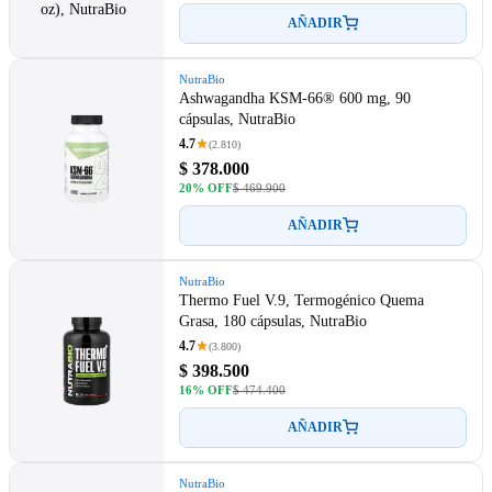
AÑADIR
NutraBio
Ashwagandha KSM-66® 600 mg, 90
cápsulas, NutraBio
4.7
(2.810)
$ 378.000
20% OFF
$ 469.900
AÑADIR
NutraBio
Thermo Fuel V.9, Termogénico Quema
Grasa, 180 cápsulas, NutraBio
4.7
(3.800)
$ 398.500
16% OFF
$ 474.400
AÑADIR
NutraBio