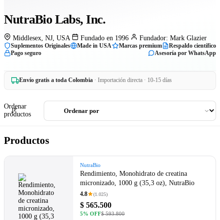
NutraBio Labs, Inc.
Middlesex, NJ, USA
Fundado en 1996
Fundador: Mark Glazier
Suplementos Originales
Made in USA
Marcas premium
Respaldo científico
Pago seguro
Asesoría por WhatsApp
Envío gratis a toda Colombia
· Importación directa · 10-15 días
Ordenar
productos
Productos
NutraBio
Rendimiento, Monohidrato de creatina
micronizado, 1000 g (35,3 oz), NutraBio
4.8
(1.025)
$ 565.500
5% OFF
$ 593.800